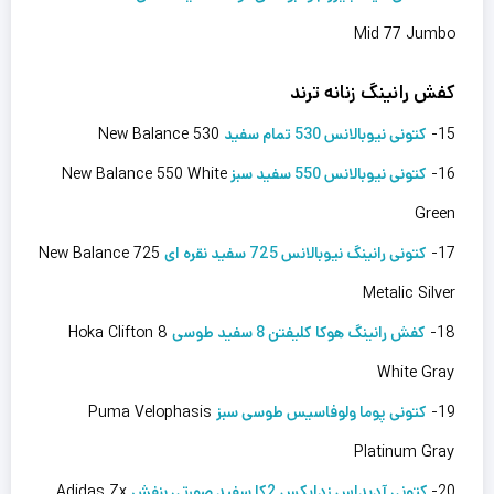
Mid 77 Jumbo
کفش رانینگ زنانه ترند
15-
کتونی نیوبالانس 530 تمام سفید
New Balance 530
16-
کتونی نیوبالانس 550 سفید سبز
New Balance 550 White
Green
17-
کتونی رانینگ نیوبالانس 725 سفید نقره ای
New Balance 725
Metalic Silver
18-
کفش رانینگ هوکا کلیفتن 8 سفید طوسی
Hoka Clifton 8
White Gray
19-
کتونى پوما ولوفاسیس طوسی سبز
Puma Velophasis
Platinum Gray
20-
کتونی آدیداس زدایکس 2کا سفید صورتی بنفش
Adidas Zx