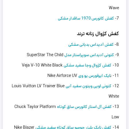
Wave
7-
کفش کانورس 1970 ساقدار مشکی
کفش کژوال زنانه ترند
8-
کفش آدیداس بدبانی مشکی
9-
کتونی آدیداس سوپراستار مدل
SuperStar The Child
10-
کفش کژوال وجا سفید مشکی
Veja V-10 White Black
11- ن
ایک ایرفورس یو وی
Nike Airforce UV
12-
کتونی لویی ویتون سفید آبی
Louis Vuitton LV Trainer Blue
White
13-
کفش آل استار کانورس ساق کوتاه
Chuck Taylor Platform
Low
14-
کفش نایک بلیزر جومبو ساق کوتاه سفید مشکی
Nike Blazer