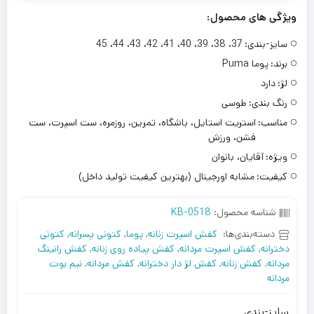
ویژگی های محصول:
سایز-بندی:
37، 38، 39، 40، 41، 42، 43، 44، 45
برند:
پوما Puma
لژ:
دارد
رنگ بندی:
طوسی
مناسب:
استریت استایل، باشگاه، تمرین، روزمره، ست اسپرت، ست
فشن، ورزش
ویژه:
آقایان، بانوان
کیفیت:
مشابه اورجینال (بهترین کیفیت تولید داخل)
شناسه محصول:
KB-0518
دسته‌بندی‌ها:
کفش اسپرت زنانه
,
پوما
,
کتونی پسرانه
,
کتونی
دخترانه
,
کفش اسپرت مردانه
,
کفش پیاده روی زنانه
,
کفش رانینگ
مردانه
,
کفش زنانه
,
کفش لژ دار دخترانه
,
کفش مردانه
,
نیم بوت
مردانه
سایز-بندی