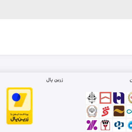
ن
زرین پال