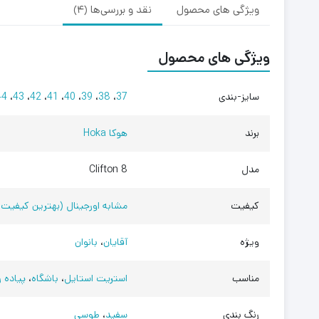
ویژگی های محصول
نقد و بررسی‌ها (4)
ویژگی های محصول
سایز-بندی
37
،
38
،
39
،
40
،
41
،
42
،
43
،
44
برند
هوکا Hoka
مدل
Clifton 8
کیفیت
مشابه اورجینال (بهترین کیفیت 
ویژه
آقایان
،
بانوان
مناسب
استریت استایل
،
باشگاه
،
پیاده 
رنگ بندی
سفید
،
طوسی