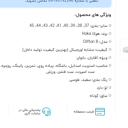
تلفنی با شماره 09193192246 تماس بگیرید.
ویژگی های محصول:
سایز-بندی:
37، 38، 39، 40، 41، 42، 43، 44، 45
برند:
هوکا Hoka
مدل:
Clifton 8
کیفیت:
مشابه اورجینال (بهترین کیفیت تولید داخل)
ویژه:
آقایان، بانوان
مناسب:
استریت استایل، باشگاه، پیاده روی، تمرین، رانینگ، روزمره،
ست اسپرت، ست فشن، ورزش
رنگ بندی:
سفید، طوسی
لژ:
دارد
ساق:
کوتاه
پشتیبانی عالی در
قیمت منصفانه
ساعات کاری