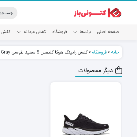
صفحه اصلی
برندها
فروشگاه
کفش مردانه
کفش ز
خانه
»
فروشگاه
»
کفش رانینگ هوکا کلیفتن 8 سفید طوسی Hoka Clifton 8 White Gray
آدیداس
دیگر محصولات