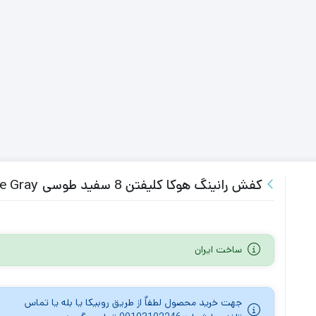
کفش رانینگ هوکا کلیفتن 8 سفید طوسی Hoka Clifton 8 White Gray
ساخت ایران
جهت خرید محصول لطفاٌ از طریق روبیکا یا بله یا تماس