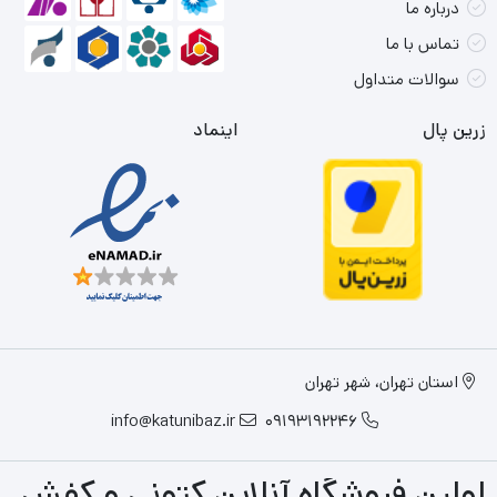
درباره ما
تماس با ما
سوالات متداول
زرین پال
اینماد
استان تهران، شهر تهران
info@katunibaz.ir
09193192246
اولین فروشگاه آنلاین کتونی و کفش