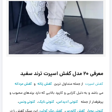
معرفی ۲۰ مدل کفش اسپرت ترند سفید
کفش اسپرت
از جمله متداول ترین
کفش زنانه
و
کفش مردانه
می باشد و به دلیل کارایی و کاربرد بالایی که دارد برندهای محبوب و
پرطرفدار از جمله
کتونی آدیداس
،
کتونی نایک
،
کتونی ونس
،
کتونی پوما
،
کفش کانورس
،
کفش مک کوئین
این سبک کفش را در