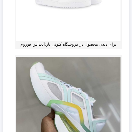
برای دیدن محصول در فروشگاه کتونی باز:آدیداس فوروم