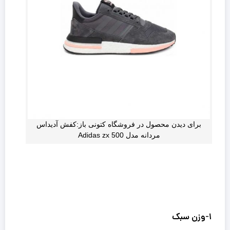
برای دیدن محصول در فروشگاه کتونی باز:کفش آدیداس
مردانه مدل Adidas zx 500
۱-وزن سبک