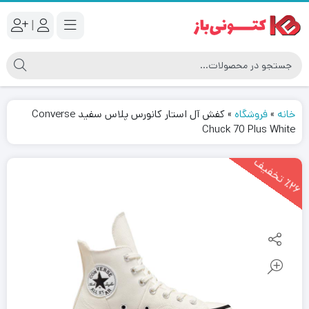
|
خانه
»
فروشگاه
»
کفش آل استار کانورس پلاس سفید Converse
Chuck 70 Plus White
2
6
ت
خ
ف
ی
٪
ف