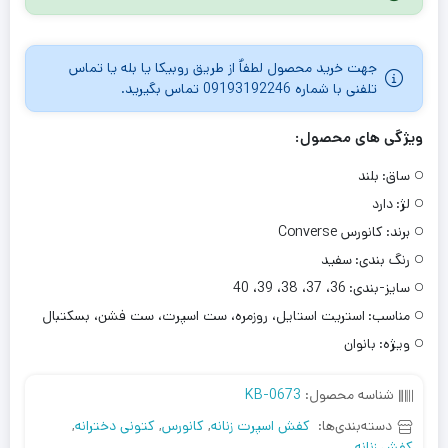
جهت خرید محصول لطفاٌ از طریق روبیکا یا بله یا تماس
تلفنی با شماره 09193192246 تماس بگیرید.
ویژگی های محصول:
ساق:
بلند
لژ:
دارد
برند:
کانورس Converse
رنگ بندی:
سفید
سایز-بندی:
36، 37، 38، 39، 40
مناسب:
استریت استایل، روزمره، ست اسپرت، ست فشن، بسکتبال
ویژه:
بانوان
شناسه محصول:
KB-0673
دسته‌بندی‌ها:
کفش اسپرت زنانه
,
کانورس
,
کتونی دخترانه
,
کفش زنانه