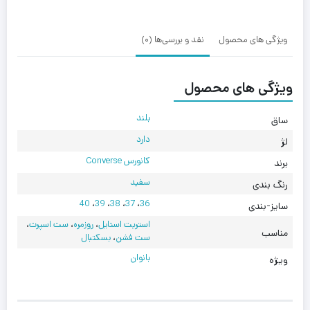
White
ویژگی های محصول
نقد و بررسی‌ها (0)
ویژگی های محصول
بلند
ساق
دارد
لژ
کانورس Converse
برند
سفید
رنگ بندی
40
،
39
،
38
،
37
،
36
سایز-بندی
استریت استایل
،
روزمره
،
ست اسپرت
،
مناسب
ست فشن
،
بسکتبال
بانوان
ویژه