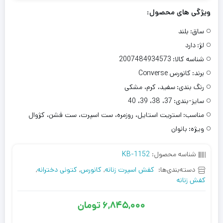
ویژگی های محصول:
ساق:
بلند
لژ:
دارد
شناسه کالا:
2007484934573
برند:
کانورس Converse
رنگ بندی:
سفید، کرم، مشکی
سایز-بندی:
37، 38، 39، 40
مناسب:
استریت استایل، روزمره، ست اسپرت، ست فشن، کژوال
ویژه:
بانوان
شناسه محصول:
KB-1152
دسته‌بندی‌ها:
کفش اسپرت زنانه
,
کانورس
,
کتونی دخترانه
,
کفش زنانه
6,845,000
تومان