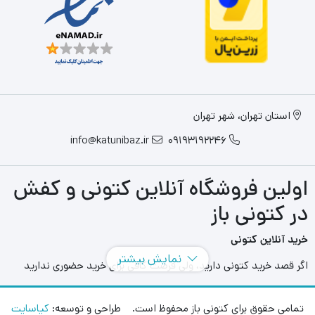
استان تهران، شهر تهران
info@katunibaz.ir
09193192246
اولین فروشگاه آنلاین کتونی و کفش
در کتونی باز
خرید آنلاین کتونی
نمایش بیشتر
اگر قصد خرید کتونی دارید، ولی فرصت کافی برای خرید حضوری ندارید
سایت های آنلاین به کمک شما آمده اند و می توانید با مراجعه به سایت
های مختلفی که در این حوزه به فعالیت می پردازند بهترین و بزرگترین
تمامی حقوق برای کتونی باز محفوظ است. طراحی و توسعه:
کیاسایت
آنها را انتخاب کنید و در هر محل و هر زمانی بدون محدودیت مدل های