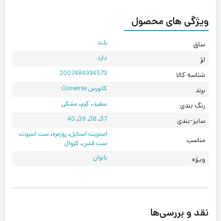
ویژگی های محصول
بلند
ساق
دارد
لژ
2007484934573
شناسه کالا
کانورس Converse
برند
سفید
،
کرم
،
مشکی
رنگ بندی
40
،
39
،
38
،
37
سایز-بندی
استریت استایل
،
روزمره
،
ست اسپرت
،
مناسب
ست فشن
،
کژوال
بانوان
ویژه
نقد و بررسی‌ها