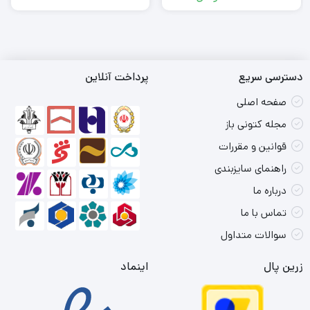
اصلی
قیمت
فعلی
6,735,000
تومان
6,300,000
بود.
تومان
است.
دسترسی سریع
پرداخت آنلاین
صفحه اصلی
مجله کتونی باز
قوانین و مقررات
راهنمای سایزبندی
درباره ما
تماس با ما
سوالات متداول
زرین پال
اینماد