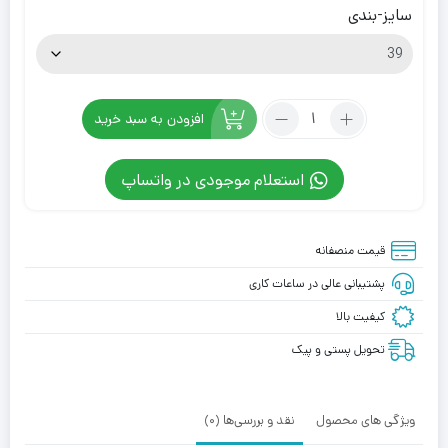
سایز-بندی
تعداد:
افزودن به سبد خرید
کفش
آل
استعلام موجودی در واتساپ
استار
کانورس
مشکی
قیمت منصفانه
سفید
Converse
پشتیبانی عالی در ساعات کاری
Chuck
کیفیت بالا
Taylor
All
تحویل پستی و پیک
Star
Construct
Black
ویژگی های محصول
نقد و بررسی‌ها (0)
White