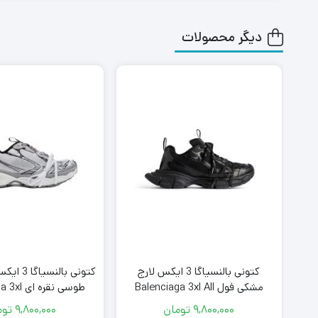
دیگر محصولات
دل
کتونی بالنسیاگا 3 ایکس لارج
کتونی بالن
مشکی فول Balenciaga 3xl All
طوسی نقره 
e Gray Silver
Black
9,800,000
تومان
9,800,000
توم