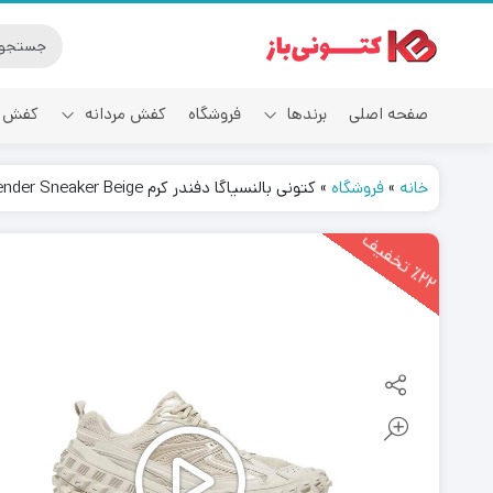
صفحه اصلی
برندها
فروشگاه
کفش مردانه
کفش ز
خانه
»
فروشگاه
»
کتونی بالنسیاگا دفندر کرم Balenciaga Defender Sneaker Beige
آدیداس
2
2
ت
خ
ف
ی
٪
ف