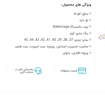
ویژگی های محصول:
ساق:
کوتاه
لژ:
دارد
برند:
بالنسیاگا Balenciaga
رنگ بندی:
کرم
سایز-بندی:
37، 38، 39، 40، 41، 42، 43، 44، 45
مناسب:
استریت استایل، روزمره، ست اسپرت، ست فشن
ویژه:
آقایان، بانوان
پشتیبانی عالی در
قیمت منصفانه
ساعات کاری