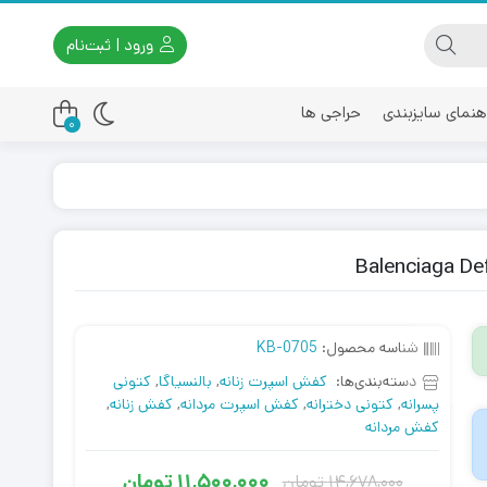
ورود | ثبت‌نام
هنمای سایزبندی
حراجی ها
0
اسیکس
امیری
شناسه محصول:
KB-0705
دسته‌بندی‌ها:
کفش اسپرت زنانه
,
بالنسیاگا
,
کتونی
پسرانه
,
کتونی دخترانه
,
کفش اسپرت مردانه
,
کفش زنانه
,
کفش مردانه
11,500,000
تومان
14,678,000
تومان