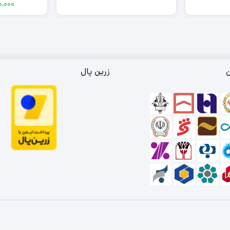
0,000
ن
زرین پال