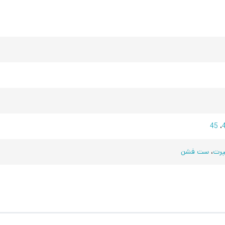
45
،
رت
،
ست فشن