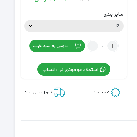
قیمت
قیمت
فعلی
اصلی
سایز-بندی
14,678,000
11,500,000
تومان
تومان
بود.
است.
تعداد:
افزودن به سبد خرید
کتونی
بالنسیاگا
دفندر
استعلام موجودی در واتساپ
کرم
Balenciaga
Defender
کیفیت بالا
تحویل پستی و پیک
Sneaker
Beige