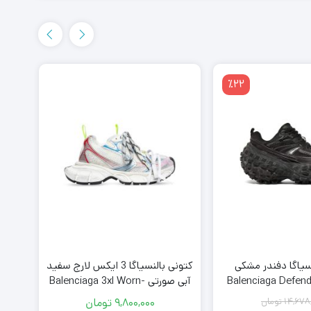
٪22
سیاگا دفندر مشکی
کتونی بالنسیاگا 3 ایکس لارج سفید
Balenciaga Defen
آبی صورتی Balenciaga 3xl Worn-
Out White Blue Red Pink
Black
14,678
تومان
9,800,000
تومان