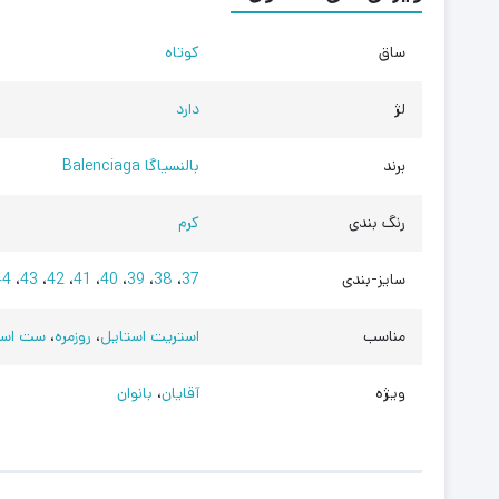
ساق
کوتاه
لژ
دارد
برند
بالنسیاگا Balenciaga
رنگ بندی
کرم
سایز-بندی
37
،
38
،
39
،
40
،
41
،
42
،
43
،
44
مناسب
استریت استایل
،
روزمره
،
ست اسپ
ویژه
آقایان
،
بانوان