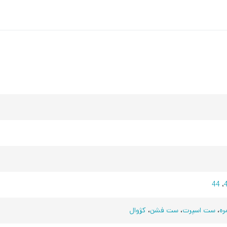
44
،
ره
،
ست اسپرت
،
ست فشن
،
کژوال