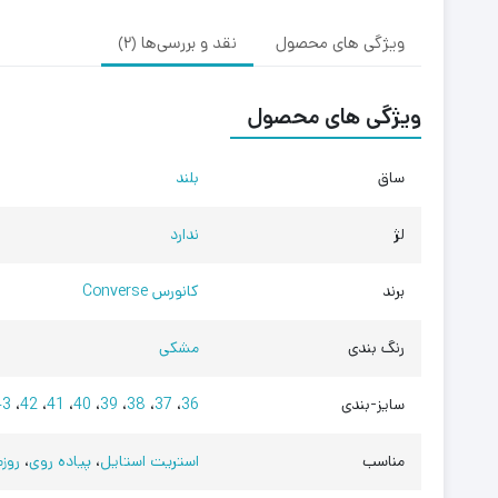
ویژگی های محصول
نقد و بررسی‌ها (2)
ویژگی های محصول
ساق
بلند
لژ
ندارد
برند
کانورس Converse
رنگ بندی
مشکی
سایز-بندی
36
،
37
،
38
،
39
،
40
،
41
،
42
،
43
مناسب
استریت استایل
،
پیاده روی
،
روزم