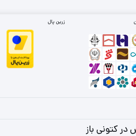
بود.
تومان
است.
8,800,0
مان
ن
زرین پال
 در کتونی باز