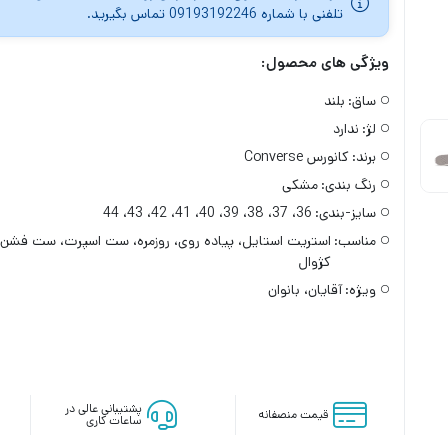
تلفنی با شماره 09193192246 تماس بگیرید.
ویژگی های محصول:
ساق:
بلند
لژ:
ندارد
برند:
کانورس Converse
رنگ بندی:
مشکی
سایز-بندی:
36، 37، 38، 39، 40، 41، 42، 43، 44
مناسب:
استریت استایل، پیاده روی، روزمره، ست اسپرت، ست فشن،
کژوال
ویژه:
آقایان، بانوان
پشتیبانی عالی در
قیمت منصفانه
ساعات کاری