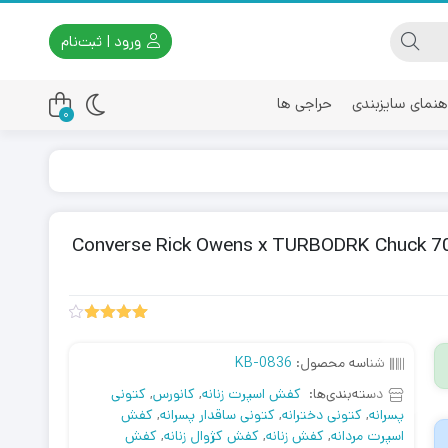
ورود | ثبت‌نام
هنمای سایزبندی
حراجی ها
0
اسیکس
امیری
ش کانورس آل استار ریک اونس اردکی مشکی Converse Rick Owens x TURBODRK Chuck 70
1
امتیازدهی
4.00
از
شناسه محصول:
KB-0836
5 در
امتیازدهی
دسته‌بندی‌ها:
کفش اسپرت زنانه
,
کانورس
,
کتونی
مشتری
پسرانه
,
کتونی دخترانه
,
کتونی ساقدار پسرانه
,
کفش
اسپرت مردانه
,
کفش زنانه
,
کفش کژوال زنانه
,
کفش