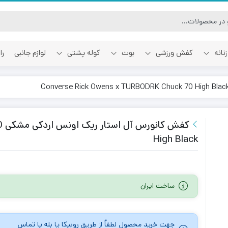
نانه
کفش ورزشی
بوت
کوله پشتی
لوازم جانبی
را
آفوایت
اسمایل رپابلیک
کف
High Black
ساخت ایران
جهت خرید محصول لطفاٌ از طریق روبیکا یا بله یا تماس