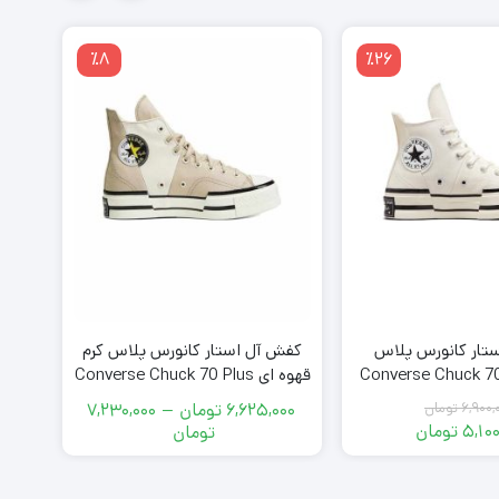
٪8
٪26
تار کانورس پلاس
کفش آل استار کانورس پلاس کرم
کفش
Converse Chuck 70 Pl
قهوه ای Converse Chuck 70 Plus
Beige Brown
White
6,900,
تومان
6,625,000
تومان
–
7,230,000
قیمت
5,100
تومان
محدوده
تومان
اصلی
قیمت
قیمت:
فعلی
6,900,000
6,625,000
تومان
5,100,000
تومان