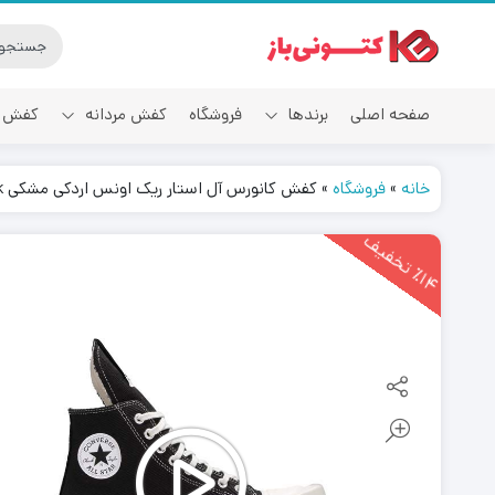
صفحه اصلی
برندها
فروشگاه
کفش مردانه
کفش ز
خانه
»
فروشگاه
»
کفش کانورس آل استار ریک اونس اردکی مشکی Converse Rick Owens x TURBODRK Chuck 70 High Black
آدیداس
1
4
ت
خ
ف
ی
٪
ف