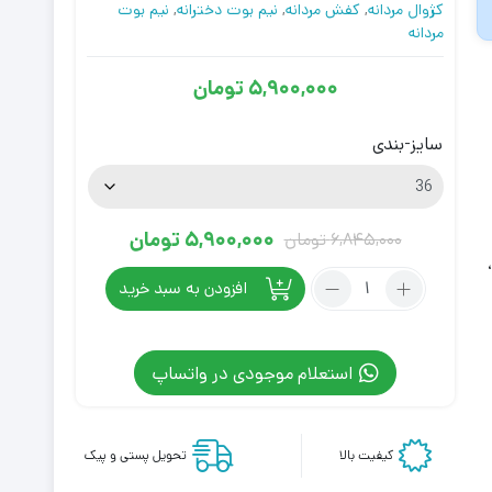
کژوال مردانه
,
کفش مردانه
,
نیم بوت دخترانه
,
نیم بوت
مردانه
5,900,000
تومان
سایز-بندی
5,900,000
تومان
6,845,000
تومان
قیمت
قیمت
تعداد:
فعلی
اصلی
افزودن به سبد خرید
کفش
6,845,000
5,900,000
کانورس
تومان
تومان
آل
استعلام موجودی در واتساپ
بود.
است.
استار
ریک
اونس
کیفیت بالا
تحویل پستی و پیک
اردکی
مشکی