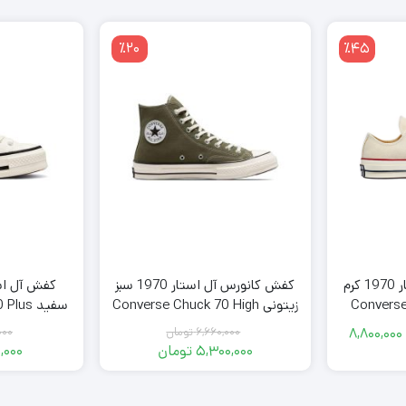
٪20
٪45
کفش کانورس آل استار 1970 کرم
کفش کانورس آل استار 1970 سبز
کفش آل اس
زیتونی Converse Chuck 70 High
سفید us
Olive Green
8,800,000
6,660,000
تومان
000
قیمت
دوده
5,300,000
تومان
,000
اصلی
قیمت
مت:
فعلی
6,660,000
4,800,0
تومان
5,300,000
مان