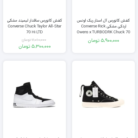
کفش کانورس آل استار ریک اونس
کفش کانورس ساقدار لیمیتد مشکی
اردکی مشکی Converse Rick
Converse Chuck Taylor All-Star
70 Hi LTD
Owens x TURBODRK Chuck 70
High Black
5,900,000
تومان
7,010,000
تومان
قیمت
5,300,000
تومان
اصلی
قیمت
فعلی
7,010,000
تومان
5,300,000
بود.
تومان
است.