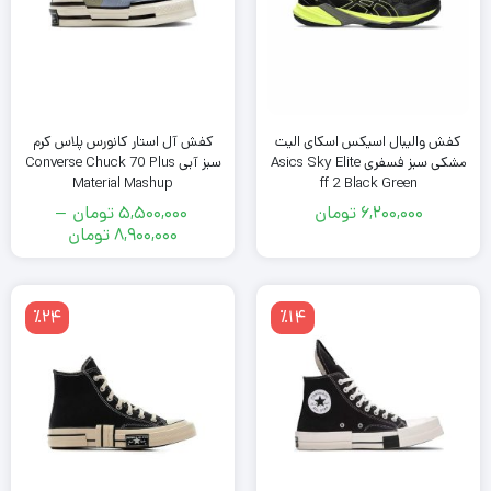
کفش والیبال اسیکس اسکای الیت
کفش آل استار کانورس پلاس کرم
مشکی سبز فسفری Asics Sky Elite
سبز آبی Converse Chuck 70 Plus
Material Mashup
ff 2 Black Green
6,200,000
تومان
5,500,000
تومان
–
محدوده
8,900,000
تومان
قیمت:
5,500,000
تومان
٪24
٪14
تا
8,900,000
تومان