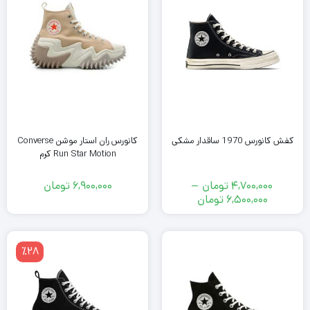
است.
کانورس ران استار موشن Converse
کفش کانورس 1970 ساقدار مشکی
Run Star Motion کرم
4,700,000
تومان
–
6,900,000
تومان
محدوده
6,500,000
تومان
قیمت:
4,700,000
تومان
٪28
تا
6,500,000
تومان