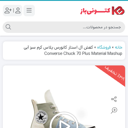
|
خانه
»
فروشگاه
»
کفش آل استار کانورس پلاس کرم سبز آبی
Converse Chuck 70 Plus Material Mashup
3
8
ت
خ
ف
ی
٪
ف