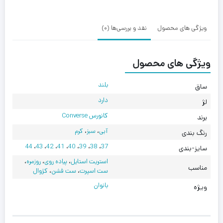
70
Plus
Material
ویژگی های محصول
نقد و بررسی‌ها (0)
Mashup
ویژگی های محصول
بلند
ساق
دارد
لژ
کانورس Converse
برند
آبی
،
سبز
،
کرم
رنگ بندی
44
،
43
،
42
،
41
،
40
،
39
،
38
،
37
سایز-بندی
استریت استایل
،
پیاده روی
،
روزمره
،
مناسب
ست اسپرت
،
ست فشن
،
کژوال
بانوان
ویژه