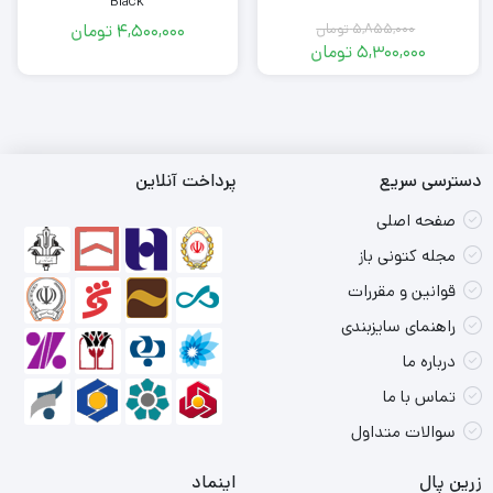
Black
5,855,000
تومان
4,500,000
تومان
قیمت
5,300,000
تومان
اصلی
قیمت
فعلی
5,855,000
تومان
5,300,000
بود.
تومان
است.
دسترسی سریع
پرداخت آنلاین
صفحه اصلی
مجله کتونی باز
قوانین و مقررات
راهنمای سایزبندی
درباره ما
تماس با ما
سوالات متداول
زرین پال
اینماد