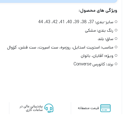
ویژگی های محصول:
سایز-بندی:
37، 38، 39، 40، 41، 42، 43، 44
رنگ بندی:
مشکی
ساق:
بلند
مناسب:
استریت استایل، روزمره، ست اسپرت، ست فشن، کژوال
ویژه:
آقایان، بانوان
برند:
کانورس Converse
پشتیبانی عالی در
قیمت منصفانه
ساعات کاری