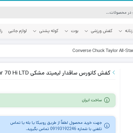
نانه
کفش ورزشی
بوت
کوله پشتی
لوازم جانبی
را
آفوایت
اسمایل رپابلیک
کفش کانورس ساقدار لیمیتد مشکی Converse Chuck Taylor All-Star 70 Hi LTD
ساخت ایران
جهت خرید محصول لطفاٌ از طریق روبیکا یا بله یا تماس
تلفنی با شماره 09193192246 تماس بگیرید.