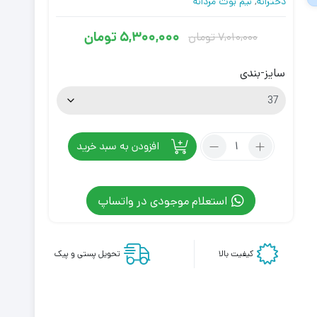
دخترانه
,
نیم بوت مردانه
5,300,000
تومان
7,010,000
تومان
قیمت
قیمت
فعلی
اصلی
سایز-بندی
7,010,000
5,300,000
تومان
تومان
بود.
است.
تعداد:
افزودن به سبد خرید
کفش
کانورس
ساقدار
استعلام موجودی در واتساپ
لیمیتد
مشکی
Converse
کیفیت بالا
تحویل پستی و پیک
Chuck
Taylor
All-
Star