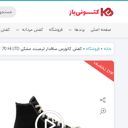
صفحه اصلی
برندها
فروشگاه
کفش مردانه
کفش ز
خانه
»
فروشگاه
»
کفش کانورس ساقدار لیمیتد مشکی Converse Chuck Taylor All-Star 70 Hi LTD
آدیداس
2
4
ت
خ
ف
ی
٪
ف