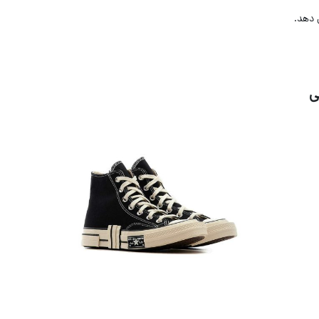
 دهد.
ی