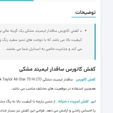
توضیحات
• کفش کانورس ساقدار لیمیتد مشکی یک گزینه عالی برای
کیفیت بالا می باشد که با دوخت های تمیز سفید رنگ و 
می کند و جذابیت خاصی به استایل شما می بخشد.
کفش کانورس ساقدار لیمیتد مشکی
کفش کانورس
ساقدار لیمیتد مشکی Converse Chuck Taylor All-Star 70 Hi LTD یکی از محصولات محبوب و معروف کمپانی کانورس است. این
همچنین استفاده در موقعیت های مختلف مناسب می باشد.
این
کفش اسپرت دخترانه
از جنس پارچه با کیفیت بالا به رنگ مش
پا احساس راحتی و آرامش می دهد. طراحی این کفش نیز بسیار جذاب