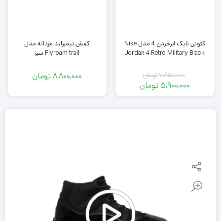
کتونی نایک ایرجردن 4 مدل Nike
کفش تیمبرلند مردانه مدل
Jordan 4 Retro Military Black
Flyroam trail سبز
7,850,000
تومان
8,800,000
تومان
قیمت
5,900,000
تومان
اصلی
قیمت
فعلی
7,850,000
تومان
5,900,000
بود.
تومان
است.