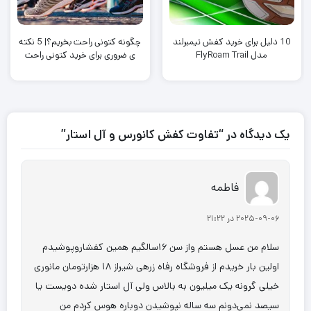
10 دلیل برای خرید کفش تیمبرلند
چگونه کتونی راحت بخریم؟| 5 نکته
مدل FlyRoam Trail
ی ضروری برای خرید کتونی راحت
یک دیدگاه در “تفاوت کفش کانورس و آل استار”
فاطمه
2025-09-06 در 21:22
سلام من عسل هستم واز سن ۱۶سالگیم همین کفشاروپوشیدم
اولین بار خریدم از فروشگاه رفاه زرهی شیراز ۱۸ هزارتومان مانوری
خیلی گرونه یک میلیون به بالاس ولی آل استار شده دویست یا
سیصد نمی‌دونم سه ساله نپوشیدن دوباره هوس کردم من