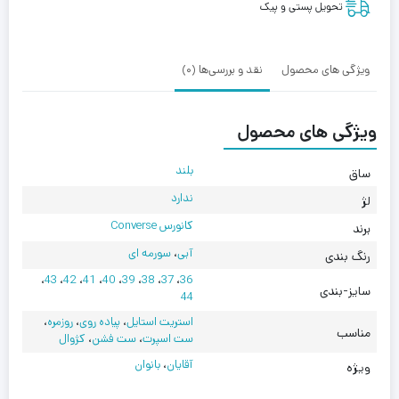
Chuck
تحویل پستی و پیک
70
Jeans
Blue
ویژگی های محصول
نقد و بررسی‌ها (0)
ویژگی های محصول
بلند
ساق
ندارد
لژ
کانورس Converse
برند
آبی
،
سورمه ای
رنگ بندی
،
43
،
42
،
41
،
40
،
39
،
38
،
37
،
36
سایز-بندی
44
استریت استایل
،
پیاده روی
،
روزمره
،
مناسب
ست اسپرت
،
ست فشن
،
کژوال
آقایان
،
بانوان
ویژه