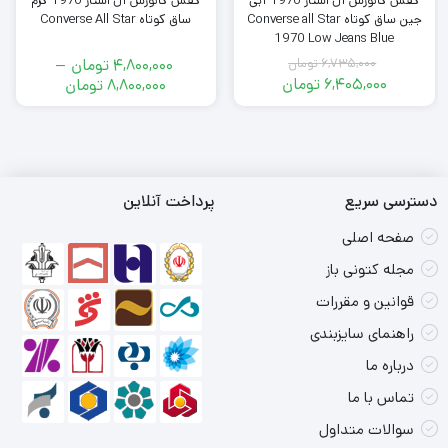
کفش کانورس آل استار 1970 آبی
کفش کانورس آل استار 1970 کرم
جین ساق کوتاه Converse all Star
ساق کوتاه Converse All Star
1970 Low Jeans Blue
6,735,000
تومان
4,800,000
تومان
–
قیمت
6,405,000
تومان
محدوده
8,800,000
تومان
اصلی
قیمت
قیمت:
فعلی
6,735,000
4,800,000
تومان
6,405,000
تومان
بود.
تومان
تا
است.
8,800,000
دسترسی سریع
پرداخت آنلاین
تومان
صفحه اصلی
مجله کتونی باز
قوانین و مقررات
راهنمای سایزبندی
درباره ما
تماس با ما
سوالات متداول