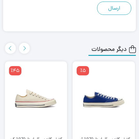
دیگر محصولات
٪45
٪5