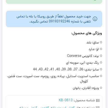
جهت خرید محصول لطفاٌ از طریق روبیکا یا بله یا تماس
تلفنی با شماره 09193192246 تماس بگیرید.
ویژگی های محصول:
ساق:
بلند
لژ:
ندارد
برند:
کانورس Converse
رنگ بندی:
آبی، سورمه ای
سایز-بندی:
36، 37، 38، 39، 40، 41، 42، 43، 44
مناسب:
استریت استایل، پیاده روی، روزمره، ست اسپرت، ست فشن،
کژوال
ویژه:
آقایان، بانوان
شناسه محصول:
KB-0813
دسته‌بندی‌ها:
کفش اسپرت زنانه
,
کانورس
,
کتونی پسرانه
,