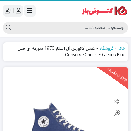
|
خانه
»
فروشگاه
»
کفش کانورس آل استار 1970 سورمه ای جین
Converse Chuck 70 Jeans Blue
2
4
ت
خ
ف
ی
٪
ف