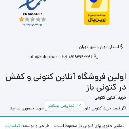
استان تهران، شهر تهران
info@katunibaz.ir
09193192246
اولین فروشگاه آنلاین کتونی و کفش
در کتونی باز
خرید آنلاین کتونی
نمایش بیشتر
اگر قصد خرید کتونی دارید، ولی فرصت کافی برای خرید حضوری ندارید
سایت های آنلاین به کمک شما آمده اند و می توانید با مراجعه به سایت
های مختلفی که در این حوزه به فعالیت می پردازند بهترین و بزرگترین
تمامی حقوق برای کتونی باز محفوظ است. طراحی و توسعه:
کیاسایت
آنها را انتخاب کنید و در هر محل و هر زمانی بدون محدودیت مدل های