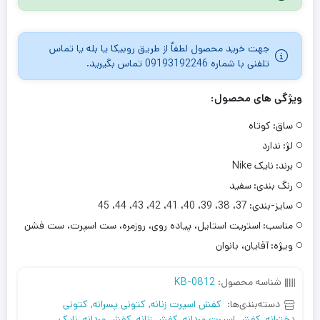
جهت خرید محصول لطفاٌ از طریق روبیکا یا بله یا تماس
تلفنی با شماره 09193192246 تماس بگیرید.
ویژگی های محصول:
ساق:
کوتاه
لژ:
ندارد
برند:
نایک Nike
رنگ بندی:
سفید
سایز-بندی:
37، 38، 39، 40، 41، 42، 43، 44، 45
مناسب:
استریت استایل، پیاده روی، روزمره، ست اسپرت، ست فشن
ویژه:
آقایان، بانوان
شناسه محصول:
KB-0812
دسته‌بندی‌ها:
کفش اسپرت زنانه
,
کتونی پسرانه
,
کتونی
دخترانه
,
کفش اسپرت مردانه
,
کفش زنانه
,
کفش مردانه
,
نایک