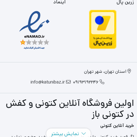
زرین پال
اینماد
استان تهران، شهر تهران
info@katunibaz.ir
09193192246
اولین فروشگاه آنلاین کتونی و کفش
در کتونی باز
خرید آنلاین کتونی
نمایش بیشتر
اگر قصد خرید کتونی دارید، ولی فرصت کافی برای خرید حضوری ندارید