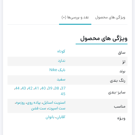
White
Black
ویژگی های محصول
نقد و بررسی‌ها (0)
ویژگی های محصول
کوتاه
ساق
ندارد
لژ
نایک Nike
برند
سفید
رنگ بندی
،
44
،
43
،
42
،
41
،
40
،
39
،
38
،
37
سایز-بندی
45
استریت استایل
،
پیاده روی
،
روزمره
،
مناسب
ست اسپرت
،
ست فشن
آقایان
،
بانوان
ویژه