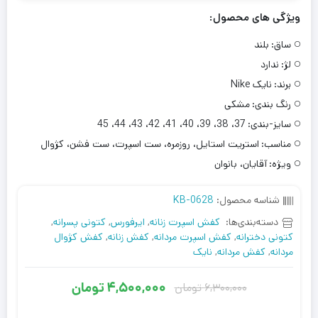
ویژگی های محصول:
ساق:
بلند
لژ:
ندارد
برند:
نایک Nike
رنگ بندی:
مشکی
سایز-بندی:
37، 38، 39، 40، 41، 42، 43، 44، 45
مناسب:
استریت استایل، روزمره، ست اسپرت، ست فشن، کژوال
ویژه:
آقایان، بانوان
شناسه محصول:
KB-0628
دسته‌بندی‌ها:
کفش اسپرت زنانه
,
ایرفورس
,
کتونی پسرانه
,
کتونی دخترانه
,
کفش اسپرت مردانه
,
کفش زنانه
,
کفش کژوال
مردانه
,
کفش مردانه
,
نایک
4,500,000
تومان
6,300,000
تومان
قیمت
قیمت
فعلی
اصلی