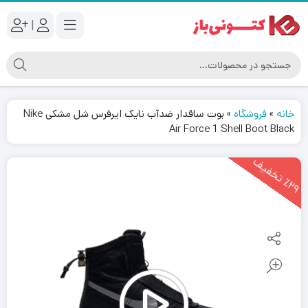
|
خانه
»
فروشگاه
»
بوت ساقدار ضدآب نایک ایرفرس شل مشکی Nike
Air Force 1 Shell Boot Black
2
9
ت
خ
ف
ی
٪
ف