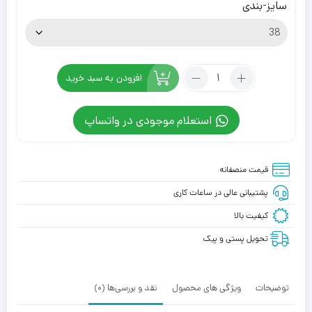
سایز-بندی
4,500,000
6,300,000
تومان
تومان
بود.
است.
تعداد:
افزودن به سبد خرید
بوت
ساقدار
استعلام موجودی در واتساپ
ضدآب
نایک
ایرفرس
قیمت منصفانه
شل
مشکی
پشتیبانی عالی در ساعات کاری
Nike
کیفیت بالا
Air
Force
تحویل پستی و پیک
1
Shell
Boot
توضیحات
ویژگی های محصول
نقد و بررسی‌ها (0)
Black