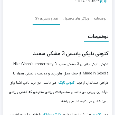
3
تحویل پستی و پیک
Made
In
Sepolia
توضیحات
ویژگی های محصول
نقد و بررسی‌ها (2)
توضیحات
کتونی نایکی یانیس 3 مشکی سفید
کتونی نایکی یانیس 3 مشکی سفید Nike Giannis Immortality 3
Made In Sepolia از جمله مدل های زیبا و دوست داشتنی همراه با
طراحی استاندارد از برند
کتونی
نایک
می باشد. این برند نامی آشنا برای
طرفداران ورزش می باشد و محصولات ورزشی متنوعی که کفش ورزشی
را نیز شامل می شود دارا می باشد.
این
کتونی
نیز یکی از مدل های
کفش مردانه
با طراحی استاندارد می