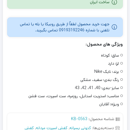
ساخت ایران
در
امتیازدهی
مشتری
جهت خرید محصول لطفاٌ از طریق روبیکا یا بله یا تماس
تلفنی با شماره 09193192246 تماس بگیرید.
ویژگی های محصول:
ساق:
کوتاه
لژ:
دارد
برند:
نایک Nike
رنگ بندی:
سفید، مشکی
سایز-بندی:
40، 41، 42، 43
مناسب:
استریت استایل، روزمره، ست اسپرت، ست فشن
ویژه:
آقایان
شناسه محصول:
KB-0563
دسته‌بندی‌ها:
کتونی پسرانه
,
کفش اسپرت مردانه
,
کفش