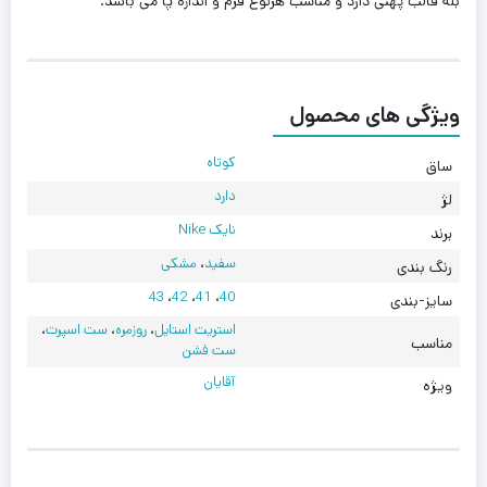
بله قالب پهنی دارد و مناسب هرنوع فرم‌ و اندازه پا می باشد.
ویژگی های محصول
کوتاه
ساق
دارد
لژ
نایک Nike
برند
سفید
،
مشکی
رنگ بندی
43
،
42
،
41
،
40
سایز-بندی
استریت استایل
،
روزمره
،
ست اسپرت
،
مناسب
ست فشن
آقایان
ویژه