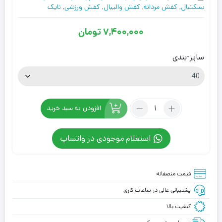
بسکتبال
,
کفش مردانه
,
کفش والیبال
,
کفش ورزشی
,
نایک
7,400,000
تومان
سایز-بندی
تعداد:
افزودن به سبد خرید
کتونی
نایکی
استعلام موجودی در واتساپ
یانیس
3
مشکی
قیمت منصفانه
سفید
Nike
پشتیبانی عالی در ساعات کاری
Giannis
کیفیت بالا
Immortality