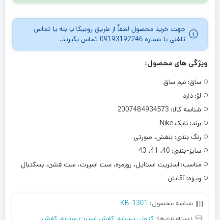
جهت خرید محصول لطفاٌ از طریق روبیکا یا بله یا تماس
تلفنی با شماره 09193192246 تماس بگیرید.
ویژگی های محصول:
ساق:
نیم ساق
لژ:
دارد
شناسه کالا:
2007484934573
برند:
نایک Nike
رنگ بندی:
بنفش، صورتی
سایز-بندی:
40، 41، 43
مناسب:
استریت استایل، روزمره، ست اسپرت، ست فشن، بسکتبال
ویژه:
آقایان
شناسه محصول:
KB-1301
دسته‌بندی‌ها:
کتونی پسرانه
,
کفش اسپرت مردانه
,
کفش