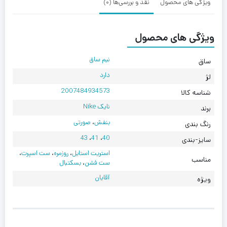
ویژگی های محصول
نقد و بررسی‌ها (0)
ویژگی های محصول
نیم ساق
ساق
دارد
لژ
2007484934573
شناسه کالا
نایک Nike
برند
بنفش
،
صورتی
رنگ بندی
43
،
41
،
40
سایز-بندی
استریت استایل
،
روزمره
،
ست اسپرت
،
مناسب
ست فشن
،
بسکتبال
آقایان
ویژه