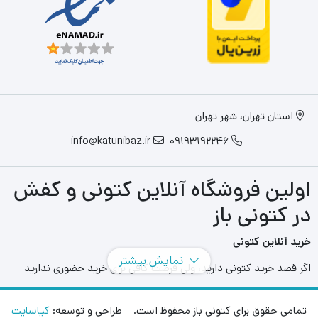
استان تهران، شهر تهران
info@katunibaz.ir
09193192246
اولین فروشگاه آنلاین کتونی و کفش
در کتونی باز
خرید آنلاین کتونی
نمایش بیشتر
اگر قصد خرید کتونی دارید، ولی فرصت کافی برای خرید حضوری ندارید
سایت های آنلاین به کمک شما آمده اند و می توانید با مراجعه به سایت
های مختلفی که در این حوزه به فعالیت می پردازند بهترین و بزرگترین
تمامی حقوق برای کتونی باز محفوظ است. طراحی و توسعه:
کیاسایت
آنها را انتخاب کنید و در هر محل و هر زمانی بدون محدودیت مدل های