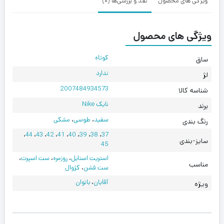
ویژگی های محصول
نقد و بررسی‌ها (0)
ویژگی های محصول
کوتاه
ساق
ندارد
لژ
2007484934573
شناسه کالا
نایک Nike
برند
سفید
،
طوسی
،
مشکی
رنگ بندی
،
44
،
43
،
42
،
41
،
40
،
39
،
38
،
37
سایز-بندی
45
استریت استایل
،
روزمره
،
ست اسپرت
،
مناسب
ست فشن
،
کژوال
آقایان
،
بانوان
ویژه