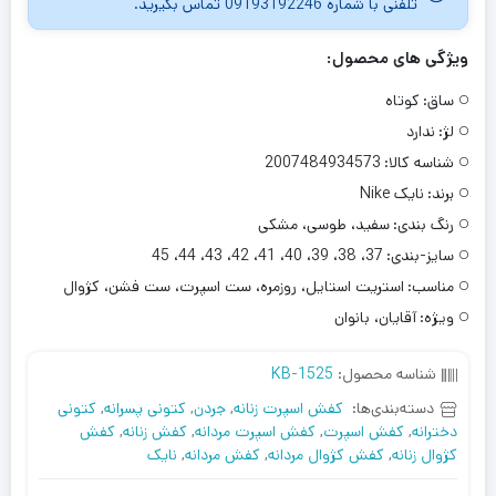
تلفنی با شماره 09193192246 تماس بگیرید.
ویژگی های محصول:
ساق:
کوتاه
لژ:
ندارد
شناسه کالا:
2007484934573
برند:
نایک Nike
رنگ بندی:
سفید، طوسی، مشکی
سایز-بندی:
37، 38، 39، 40، 41، 42، 43، 44، 45
مناسب:
استریت استایل، روزمره، ست اسپرت، ست فشن، کژوال
ویژه:
آقایان، بانوان
شناسه محصول:
KB-1525
دسته‌بندی‌ها:
کفش اسپرت زنانه
,
جردن
,
کتونی پسرانه
,
کتونی
دخترانه
,
کفش اسپرت
,
کفش اسپرت مردانه
,
کفش زنانه
,
کفش
کژوال زنانه
,
کفش کژوال مردانه
,
کفش مردانه
,
نایک