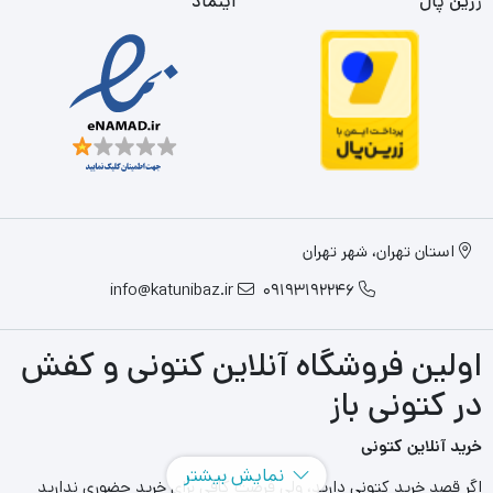
زرین پال
اینماد
استان تهران، شهر تهران
info@katunibaz.ir
09193192246
اولین فروشگاه آنلاین کتونی و کفش
در کتونی باز
خرید آنلاین کتونی
نمایش بیشتر
اگر قصد خرید کتونی دارید، ولی فرصت کافی برای خرید حضوری ندارید