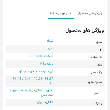
ویژگی های محصول
نقد و بررسی‌ها (0)
ویژگی های محصول
کوتاه
ساق
ندارد
لژ
2007484934573
شناسه کالا
نایک Nike
برند
آبی
،
سورمه ای
،
قهوه ای
،
کرم
رنگ بندی
،
44
،
43
،
42
،
41
،
40
،
39
،
38
،
37
سایز-بندی
45
استریت استایل
،
روزمره
،
ست اسپرت
،
مناسب
ست فشن
آقایان
،
بانوان
ویژه