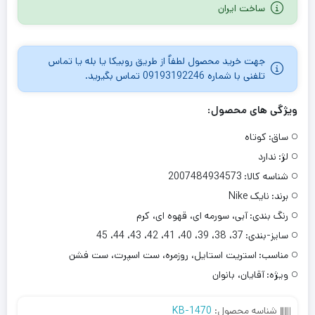
ساخت ایران
جهت خرید محصول لطفاٌ از طریق روبیکا یا بله یا تماس
تلفنی با شماره 09193192246 تماس بگیرید.
ویژگی های محصول:
ساق:
کوتاه
لژ:
ندارد
شناسه کالا:
2007484934573
برند:
نایک Nike
رنگ بندی:
آبی، سورمه ای، قهوه ای، کرم
سایز-بندی:
37، 38، 39، 40، 41، 42، 43، 44، 45
مناسب:
استریت استایل، روزمره، ست اسپرت، ست فشن
ویژه:
آقایان، بانوان
شناسه محصول:
KB-1470