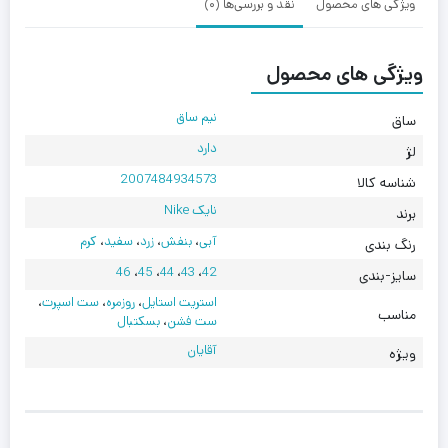
ویژگی های محصول
نقد و بررسی‌ها (0)
ویژگی های محصول
نیم ساق
ساق
دارد
لژ
2007484934573
شناسه کالا
نایک Nike
برند
آبی
،
بنفش
،
زرد
،
سفید
،
کرم
رنگ بندی
46
،
45
،
44
،
43
،
42
سایز-بندی
استریت استایل
،
روزمره
،
ست اسپرت
،
مناسب
ست فشن
،
بسکتبال
آقایان
ویژه