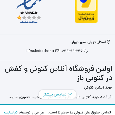
استان تهران، شهر تهران
info@katunibaz.ir
09193192246
اولین فروشگاه آنلاین کتونی و کفش
در کتونی باز
خرید آنلاین کتونی
نمایش بیشتر
اگر قصد خرید کتونی دارید، ولی فرصت کافی برای خرید حضوری ندارید
سایت های آنلاین به کمک شما آمده اند و می توانید با مراجعه به سایت
های مختلفی که در این حوزه به فعالیت می پردازند بهترین و بزرگترین
تمامی حقوق برای کتونی باز محفوظ است. طراحی و توسعه:
کیاسایت
آنها را انتخاب کنید و در هر محل و هر زمانی بدون محدودیت مدل های