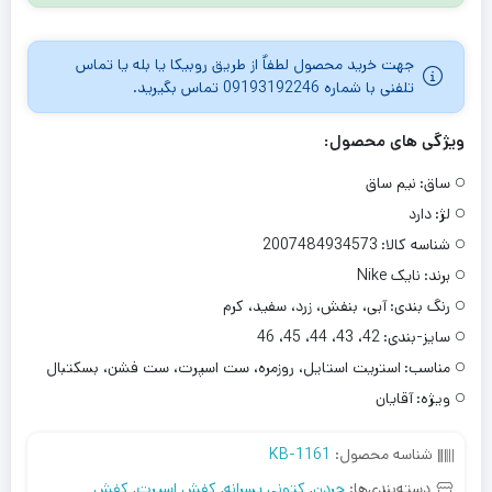
جهت خرید محصول لطفاٌ از طریق روبیکا یا بله یا تماس
تلفنی با شماره 09193192246 تماس بگیرید.
ویژگی های محصول:
ساق:
نیم ساق
لژ:
دارد
شناسه کالا:
2007484934573
برند:
نایک Nike
رنگ بندی:
آبی، بنفش، زرد، سفید، کرم
سایز-بندی:
42، 43، 44، 45، 46
مناسب:
استریت استایل، روزمره، ست اسپرت، ست فشن، بسکتبال
ویژه:
آقایان
شناسه محصول:
KB-1161
دسته‌بندی‌ها:
جردن
,
کتونی پسرانه
,
کفش اسپرت
,
کفش