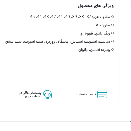
ویژگی های محصول:
سایز-بندی:
37، 38، 39، 40، 41، 42، 43، 44، 45
ساق:
بلند
رنگ بندی:
قهوه ای
مناسب:
استریت استایل، باشگاه، روزمره، ست اسپرت، ست فشن
ویژه:
آقایان، بانوان
پشتیبانی عالی در
قیمت منصفانه
ساعات کاری