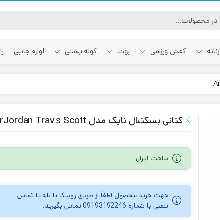
نانه
کفش ورزشی
بوت
کوله پشتی
لوازم جانبی
را
آفوایت
اسمایل رپابلیک
کتانی بسکتبال نایک مدل AirJordan Travis Scott
ساخت ایران
جهت خرید محصول لطفاٌ از طریق روبیکا یا بله یا تماس
تلفنی با شماره 09193192246 تماس بگیرید.