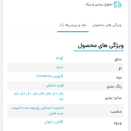
Converse
تحویل پستی و پیک
Play
Chuck
70
ویژگی های محصول
نقد و بررسی‌ها (0)
High
Comme
ویژگی های محصول
des
Garçons
کوتاه
ساق
Black
Red
ندارد
لژ
کانورس Converse
برند
قرمز
،
مشکی
رنگ بندی
،
43
،
42
،
41
،
40
،
39
،
38
،
37
،
36
سایز-بندی
44
استریت استایل
،
روزمره
،
ست اسپرت
،
مناسب
ست فشن
آقایان
،
بانوان
ویژه