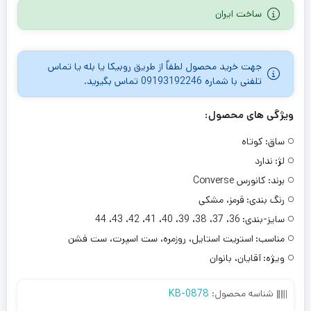
ساخت ایران
جهت خرید محصول لطفاٌ از طریق روبیکا یا بله یا تماس
تلفنی با شماره 09193192246 تماس بگیرید.
ویژگی های محصول:
ساق:
کوتاه
لژ:
ندارد
برند:
کانورس Converse
رنگ بندی:
قرمز، مشکی
سایز-بندی:
36، 37، 38، 39، 40، 41، 42، 43، 44
مناسب:
استریت استایل، روزمره، ست اسپرت، ست فشن
ویژه:
آقایان، بانوان
شناسه محصول:
KB-0878