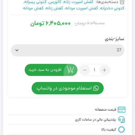
دسته‌بندی‌ها:
کفش اسپرت زنانه
,
کانورس
,
کتونی پسرانه
,
کتونی دخترانه
,
کفش اسپرت مردانه
,
کفش زنانه
,
کفش مردانه
6,405,000
تومان
6,790,000
تومان
قیمت
قیمت
فعلی
اصلی
سایز-بندی
6,405,000
6,790,000
تومان
تومان
بود.
است.
تعداد:
افزودن به سبد خرید
کفش
کانورس
استعلام موجودی در واتساپ
آل
استار
پلی
قیمت منصفانه
ساقدار
مشکی
پشتیبانی عالی در ساعات کاری
زیره
کیفیت بالا
قرمز