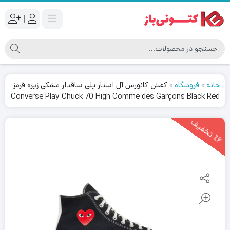
|
خانه
»
فروشگاه
»
کفش کانورس آل استار پلی ساقدار مشکی زیره قرمز
Converse Play Chuck 70 High Comme des Garçons Black Red
6
ت
خ
ف
ی
٪
ف