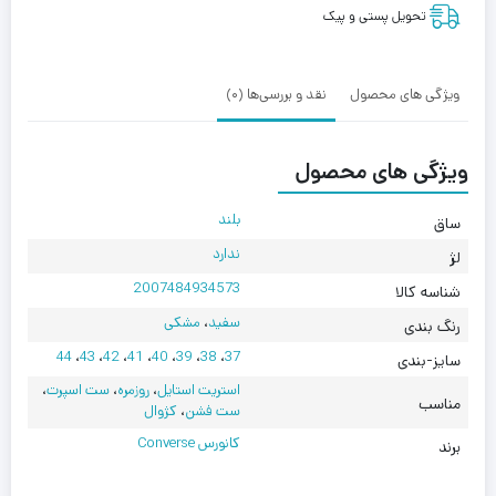
God
تحویل پستی و پیک
Essentials
Black
ویژگی های محصول
نقد و بررسی‌ها (0)
ویژگی های محصول
بلند
ساق
ندارد
لژ
2007484934573
شناسه کالا
سفید
،
مشکی
رنگ بندی
44
،
43
،
42
،
41
،
40
،
39
،
38
،
37
سایز-بندی
استریت استایل
،
روزمره
،
ست اسپرت
،
مناسب
ست فشن
،
کژوال
کانورس Converse
برند