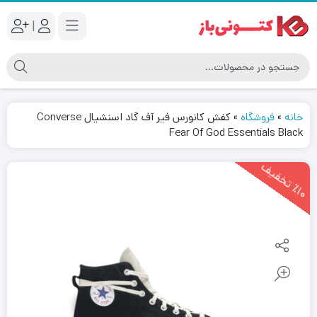
|
خانه
»
فروشگاه
»
کفش کانورس فیر آف گاد اسنشیال Converse
Fear Of God Essentials Black
1
0
ت
خ
ف
ی
٪
ف