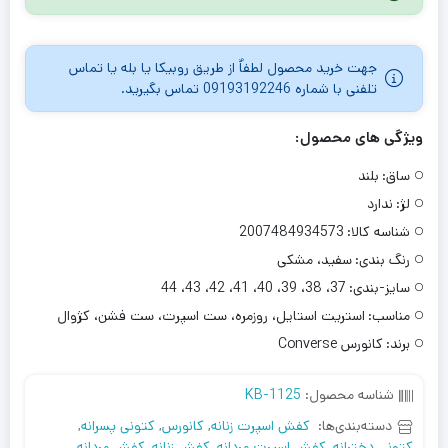
جهت خرید محصول لطفاٌ از طریق روبیکا یا بله یا تماس
تلفنی با شماره 09193192246 تماس بگیرید.
ویژگی های محصول:
ساق:
بلند
لژ:
ندارد
شناسه کالا:
2007484934573
رنگ بندی:
سفید، مشکی
سایز-بندی:
37، 38، 39، 40، 41، 42، 43، 44
مناسب:
استریت استایل، روزمره، ست اسپرت، ست فشن، کژوال
برند:
کانورس Converse
شناسه محصول:
KB-1125
دسته‌بندی‌ها:
کفش اسپرت زنانه
,
کانورس
,
کتونی پسرانه
,
کتونی دخترانه
,
کفش اسپرت مردانه
,
کفش زنانه
,
کفش مردانه