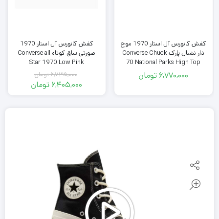
کفش کانورس آل استار 1970 موج
کفش کانورس آل استار 1970
دار نشنال پارک Converse Chuck
صورتی ساق کوتاه Converse all
Star 1970 Low Pink
70 National Parks High Top
6,770,000
تومان
6,735,000
تومان
قیمت
6,405,000
تومان
اصلی
قیمت
فعلی
6,735,000
تومان
6,405,000
بود.
تومان
است.