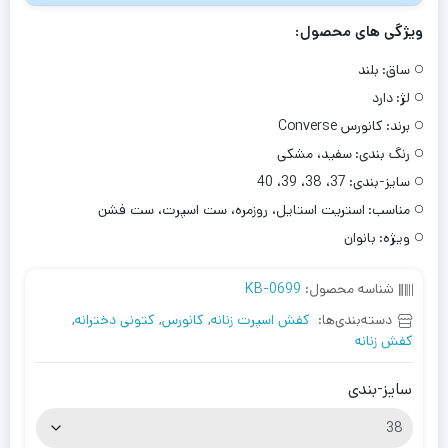
ویژگی های محصول:
ساق:
بلند
لژ:
دارد
برند:
کانورس Converse
رنگ بندی:
سفید، مشکی
سایز-بندی:
37، 38، 39، 40
مناسب:
استریت استایل، روزمره، ست اسپرت، ست فشن
ویژه:
بانوان
شناسه محصول:
KB-0699
دسته‌بندی‌ها:
کفش اسپرت زنانه
,
کانورس
,
کتونی دخترانه
,
کفش زنانه
سایز-بندی