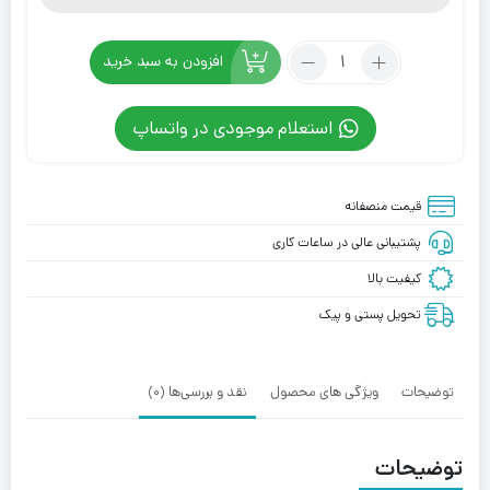
تعداد:
افزودن به سبد خرید
کفش
کانورس
استعلام موجودی در واتساپ
آل
استار
پلتفرم
قیمت منصفانه
قلبی
All
پشتیبانی عالی در ساعات کاری
Star
کیفیت بالا
Platform
Embroidered
تحویل پستی و پیک
Hearts
توضیحات
ویژگی های محصول
نقد و بررسی‌ها (0)
توضیحات