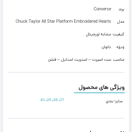
برند
Converse
مدل
Chuck Taylor All Star Platform Embroidered Hearts
کیفیت
مشابه اورجینال
ویژه
بانوان
مناسب
ست اسپرت – استریت استایل – فشن
ویژگی های محصول
40
،
39
،
38
،
37
سایز-بندی