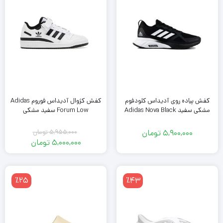
کفش پیاده روی آدیداس کلودفوم
کفش کژوال آدیداس فوروم Adidas
مشکی سفید Adidas Nova Black
Forum Low سفید مشکی
5,900,000
تومان
5,955,000
تومان
قیمت
5,000,000
تومان
اصلی
قیمت
فعلی
5,955,000
تومان
5,000,000
٪25
٪43
بود.
تومان
است.