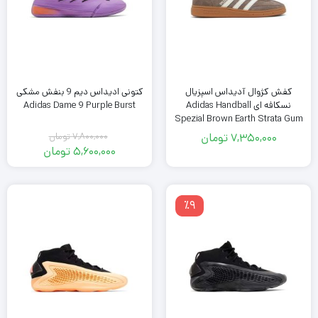
کفش کژوال آدیداس اسپزیال
کتونی ادیداس دیم 9 بنفش مشکی
نسکافه ای Adidas Handball
Adidas Dame 9 Purple Burst
Spezial Brown Earth Strata Gum
7,350,000
تومان
7,800,000
تومان
قیمت
5,600,000
تومان
اصلی
قیمت
فعلی
7,800,000
تومان
5,600,000
٪9
بود.
تومان
است.