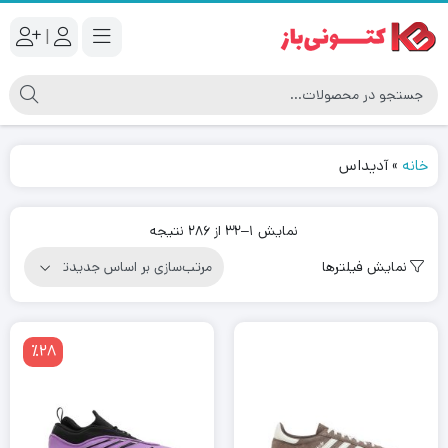
|
خانه
»
آدیداس
مرتب‌سازی
نمایش 1–32 از 286 نتیجه
بر
نمایش فیلترها
اساس
جدیدترین
٪28