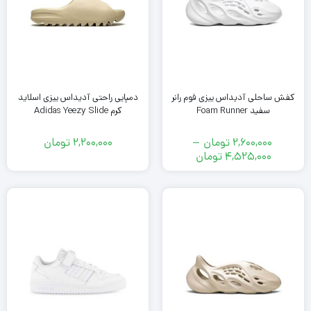
کفش ساحلی آدیداس ییزی فوم رانر
دمپایی راحتی آدیداس ییزی اسلاید
سفید Foam Runner
کرم Adidas Yeezy Slide
2,600,000
تومان
–
2,200,000
تومان
محدوده
4,525,000
تومان
قیمت:
2,600,000
تومان
تا
4,525,000
تومان