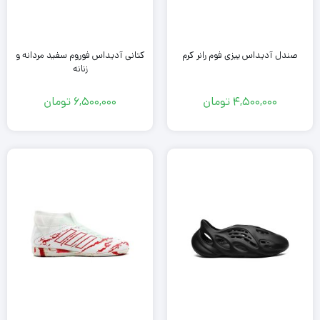
صندل آدیداس ییزی فوم رانر کرم
کتانی آدیداس فوروم سفید مردانه و
زنانه
4,500,000
تومان
6,500,000
تومان