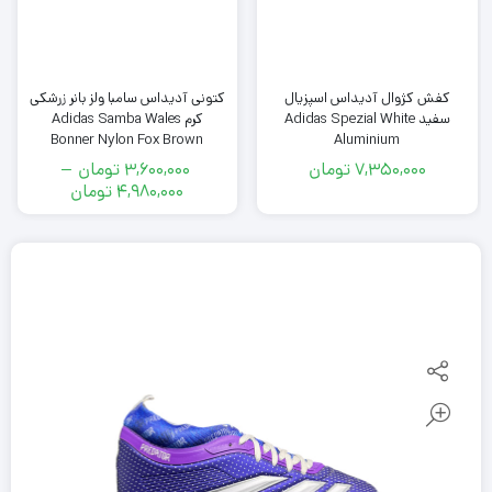
کفش کژوال آدیداس اسپزیال
کتونى آدیداس سامبا ولز بانر زرشکی
سفید Adidas Spezial White
کرم Adidas Samba Wales
Bonner Nylon Fox Brown
Aluminium
7,350,000
تومان
3,600,000
تومان
–
محدوده
4,980,000
تومان
قیمت:
3,600,000
تومان
تا
4,980,000
تومان