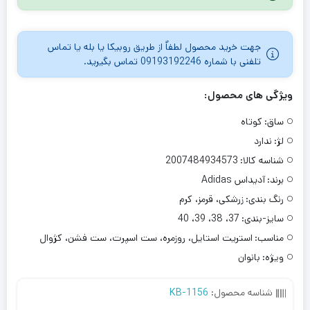
جهت خرید محصول لطفاٌ از طریق روبیکا یا بله یا تماس
تلفنی با شماره 09193192246 تماس بگیرید.
ویژگی های محصول:
ساق:
کوتاه
لژ:
ندارد
شناسه کالا:
2007484934573
برند:
آدیداس Adidas
رنگ بندی:
زرشکی، قرمز، کرم
سایز-بندی:
37، 38، 39، 40
مناسب:
استریت استایل، روزمره، ست اسپرت، ست فشن، کژوال
ویژه:
بانوان
شناسه محصول:
KB-1156