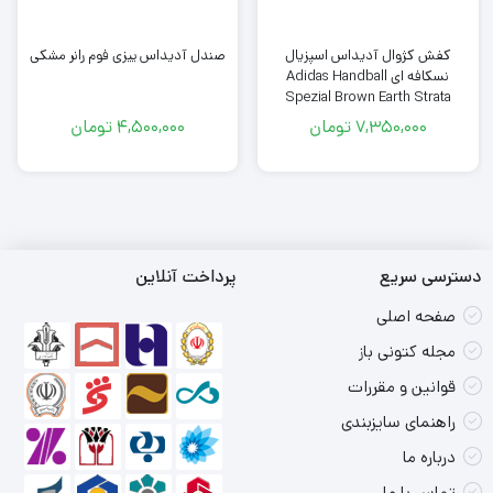
کفش کژوال آدیداس اسپزیال
صندل آدیداس ییزی فوم رانر مشکی
نسکافه ای Adidas Handball
Spezial Brown Earth Strata
Gum
7,350,000
تومان
4,500,000
تومان
2
4,
دسترسی سریع
پرداخت آنلاین
صفحه اصلی
مجله کتونی باز
قوانین و مقررات
راهنمای سایزبندی
درباره ما
تماس با ما