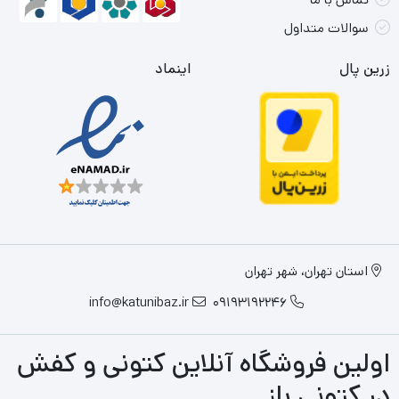
سوالات متداول
زرین پال
اینماد
استان تهران، شهر تهران
info@katunibaz.ir
09193192246
اولین فروشگاه آنلاین کتونی و کفش
در کتونی باز