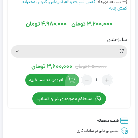
دسته‌بندی‌ها:
کفش اسپرت زنانه
,
آدیداس
,
کتونی دخترانه
,
کفش زنانه
3,600,000
تومان
–
4,980,000
تومان
محدوده
قیمت:
سایز-بندی
3,600,000
تومان
تا
3,600,000
تومان
6,500,000
تومان
قیمت
قیمت
4,980,000
تعداد:
فعلی
اصلی
تومان
افزودن به سبد خرید
کتونى
6,500,000
3,600,000
آدیداس
تومان
تومان
استعلام موجودی در واتساپ
سامبا
بود.
است.
ولز
بانر
قیمت منصفانه
زرشکی
کرم
پشتیبانی عالی در ساعات کاری
Adidas