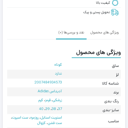
کیفیت بالا
Samba
Wales
تحویل پستی و پیک
Bonner
Nylon
Fox
ویژگی های محصول
نقد و بررسی‌ها (0)
Brown
ویژگی های محصول
کوتاه
ساق
ندارد
لژ
2007484934573
شناسه کالا
آدیداس Adidas
برند
زرشکی
،
قرمز
،
کرم
رنگ بندی
40
،
39
،
38
،
37
سایز-بندی
استریت استایل
،
روزمره
،
ست اسپرت
،
مناسب
ست فشن
،
کژوال