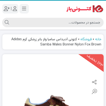
|
خانه
»
فروشگاه
»
کتونى آدیداس سامبا ولز بانر زرشکی کرم Adidas
Samba Wales Bonner Nylon Fox Brown
2
3
ت
خ
ف
ی
٪
ف