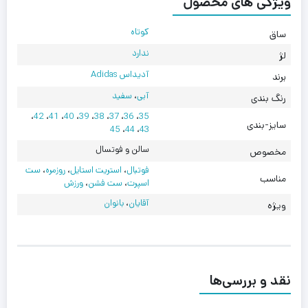
ویژگی های محصول
کوتاه
ساق
ندارد
لژ
آدیداس Adidas
برند
آبی
،
سفید
رنگ بندی
،
42
،
41
،
40
،
39
،
38
،
37
،
36
،
35
سایز-بندی
45
،
44
،
43
سالن و فوتسال
مخصوص
فوتبال
،
استریت استایل
،
روزمره
،
ست
مناسب
اسپرت
،
ست فشن
،
ورزش
آقایان
،
بانوان
ویژه
نقد و بررسی‌ها