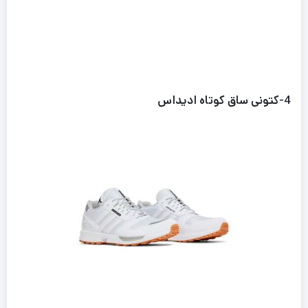
4
-کتونی ساق کوتاه ادیداس