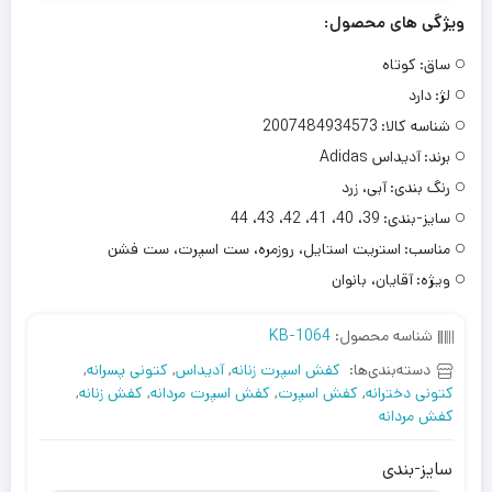
ویژگی های محصول:
ساق:
کوتاه
لژ:
دارد
شناسه کالا:
2007484934573
برند:
آدیداس Adidas
رنگ بندی:
آبی، زرد
سایز-بندی:
39، 40، 41، 42، 43، 44
مناسب:
استریت استایل، روزمره، ست اسپرت، ست فشن
ویژه:
آقایان، بانوان
شناسه محصول:
KB-1064
دسته‌بندی‌ها:
کفش اسپرت زنانه
,
آدیداس
,
کتونی پسرانه
,
کتونی دخترانه
,
کفش اسپرت
,
کفش اسپرت مردانه
,
کفش زنانه
,
کفش مردانه
سایز-بندی