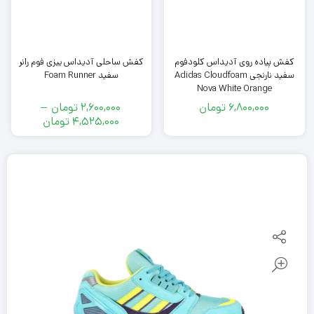
کفش پیاده روی آدیداس کلودفوم
کفش ساحلی آدیداس ییزی فوم رانر
سفید نارنجی Adidas Cloudfoam
سفید Foam Runner
Nova White Orange
6,800,000
تومان
2,600,000
تومان
–
محدوده
4,525,000
تومان
قیمت:
2,600,000
تومان
تا
4,525,000
تومان