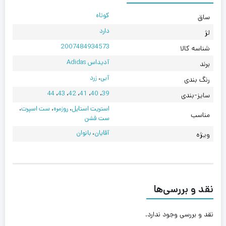
کوتاه
ساق
دارد
لژ
2007484934573
شناسه کالا
آدیداس Adidas
برند
آبی
،
زرد
رنگ بندی
44
،
43
،
42
،
41
،
40
،
39
سایز-بندی
استریت استایل
،
روزمره
،
ست اسپرت
،
مناسب
ست فشن
آقایان
،
بانوان
ویژه
نقد و بررسی‌ها
نقد و بررسی وجود ندارد.