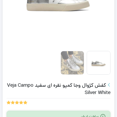
کفش کژوال وجا کمپو نقره ای سفید Veja Campo
Silver White
1
امتیازدهی
5.00
از 5
ساخت ایران
در