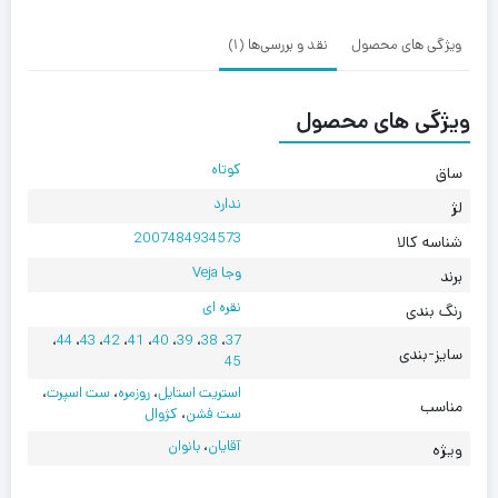
ویژگی های محصول
نقد و بررسی‌ها (1)
ویژگی های محصول
کوتاه
ساق
ندارد
لژ
2007484934573
شناسه کالا
وجا Veja
برند
نقره ای
رنگ بندی
،
44
،
43
،
42
،
41
،
40
،
39
،
38
،
37
سایز-بندی
45
استریت استایل
،
روزمره
،
ست اسپرت
،
مناسب
ست فشن
،
کژوال
آقایان
،
بانوان
ویژه