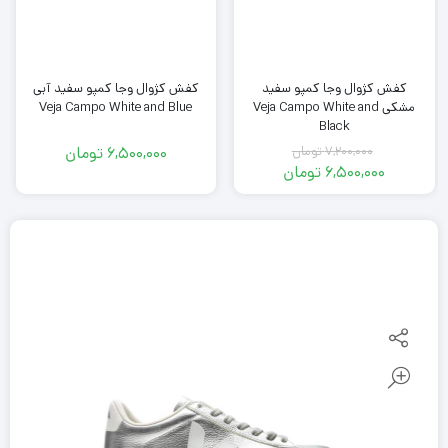
کفش کژوال وجا کمپو سفید
کفش کژوال وجا کمپو سفید آبی
مشکی Veja Campo White and
Veja Campo White and Blue
Black
7,200,000
تومان
6,500,000
تومان
قیمت
6,500,000
تومان
اصلی
قیمت
فعلی
7,200,000
تومان
6,500,000
بود.
تومان
است.