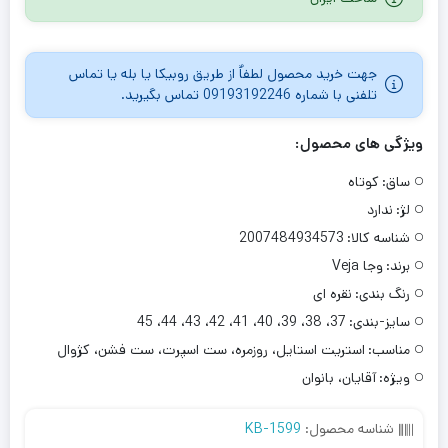
امتیازدهی
مشتری
جهت خرید محصول لطفاٌ از طریق روبیکا یا بله یا تماس
تلفنی با شماره 09193192246 تماس بگیرید.
ویژگی های محصول:
ساق:
کوتاه
لژ:
ندارد
شناسه کالا:
2007484934573
برند:
وجا Veja
رنگ بندی:
نقره ای
سایز-بندی:
37، 38، 39، 40، 41، 42، 43، 44، 45
مناسب:
استریت استایل، روزمره، ست اسپرت، ست فشن، کژوال
ویژه:
آقایان، بانوان
شناسه محصول:
KB-1599