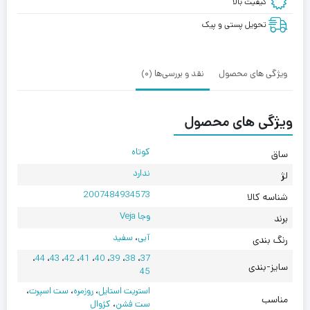
کیفیت بالا
White
and
تحویل پستی و پیک
Blue
ویژگی های محصول
نقد و بررسی‌ها (0)
ویژگی های محصول
کوتاه
ساق
ندارد
لژ
2007484934573
شناسه کالا
وجا Veja
برند
آبی
،
سفید
رنگ بندی
،
44
،
43
،
42
،
41
،
40
،
39
،
38
،
37
سایز-بندی
45
استریت استایل
،
روزمره
،
ست اسپرت
،
مناسب
ست فشن
،
کژوال