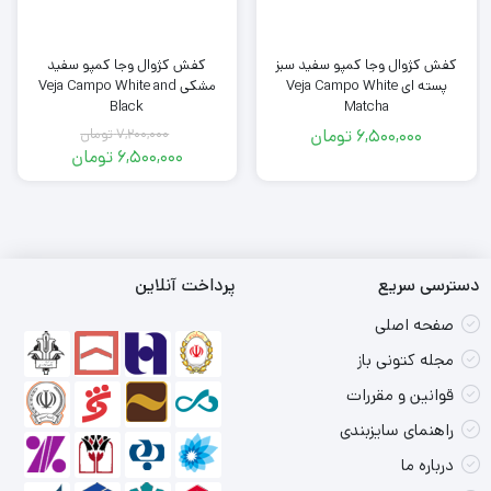
کفش کژوال وجا کمپو سفید سبز
کفش کژوال وجا کمپو سفید
پسته ای Veja Campo White
مشکی Veja Campo White and
Black
Matcha
6,500,000
تومان
7,200,000
تومان
قیمت
6,500,000
تومان
اصلی
قیمت
فعلی
7,200,000
تومان
6,500,000
بود.
تومان
است.
دسترسی سریع
پرداخت آنلاین
صفحه اصلی
مجله کتونی باز
قوانین و مقررات
راهنمای سایزبندی
درباره ما