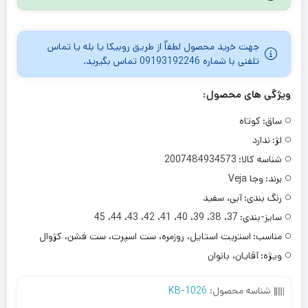
جهت خرید محصول لطفاٌ از طریق روبیکا یا بله یا تماس
تلفنی با شماره 09193192246 تماس بگیرید.
ویژگی های محصول:
ساق:
کوتاه
لژ:
ندارد
شناسه کالا:
2007484934573
برند:
وجا Veja
رنگ بندی:
آبی، سفید
سایز-بندی:
37، 38، 39، 40، 41، 42، 43، 44، 45
مناسب:
استریت استایل، روزمره، ست اسپرت، ست فشن، کژوال
ویژه:
آقایان، بانوان
شناسه محصول:
KB-1026