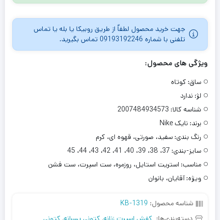
جهت خرید محصول لطفاٌ از طریق روبیکا یا بله یا تماس
تلفنی با شماره 09193192246 تماس بگیرید.
ویژگی های محصول:
ساق:
کوتاه
لژ:
ندارد
شناسه کالا:
2007484934573
برند:
نایک Nike
رنگ بندی:
سفید، صورتی، قهوه ای، کرم
سایز-بندی:
37، 38، 39، 40، 41، 42، 43، 44، 45
مناسب:
استریت استایل، روزمره، ست اسپرت، ست فشن
ویژه:
آقایان، بانوان
شناسه محصول:
KB-1319
دسته‌بندی‌ها:
کفش اسپرت زنانه
,
کتونی پسرانه
,
کتونی