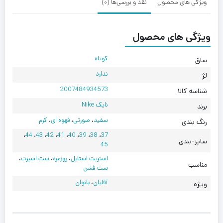
ویژگی های محصول
نقد و بررسی‌ها (0)
ویژگی های محصول
کوتاه
ساق
ندارد
لژ
2007484934573
شناسه کالا
نایک Nike
برند
سفید
،
صورتی
،
قهوه ای
،
کرم
رنگ بندی
،
44
،
43
،
42
،
41
،
40
،
39
،
38
،
37
سایز-بندی
45
استریت استایل
،
روزمره
،
ست اسپرت
،
مناسب
ست فشن
آقایان
،
بانوان
ویژه