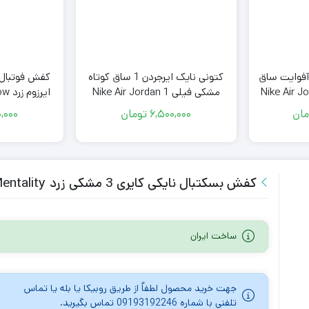
ش نایک ایرجردن 1 آفوایت ساق
کتونی نایک ایرجردن 1 ساق کوتاه
کفش فوتبال
Nike Air Jordan
مشکی فیلی Nike Air Jordan 1
ایرزوم زرد Nike AirZoom Yellow
Low Black Elephant
Off-Wh
مان
6,500,000
تومان
,000
کفش بسکتبال نایکی کایری 3 مشکی زرد Nike Kyrie 3 Mamba Mentality
ساخت ایران
جهت خرید محصول لطفاٌ از طریق روبیکا یا بله یا تماس
تلفنی با شماره 09193192246 تماس بگیرید.