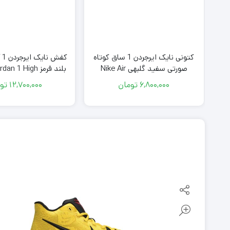
 بلیزر سفید مشکی Nike
کتونی نایک ایرجردن 1 ساق کوتاه
کف
صورتی سفید گلبهی Nike Air
بلند قرمز  1 High
ite Chicago Red
Jordan 1 Low Mighty
6
6,800,000
تومان
12,700,000
تو
Swooshers