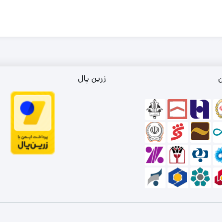
ن
زرین پال