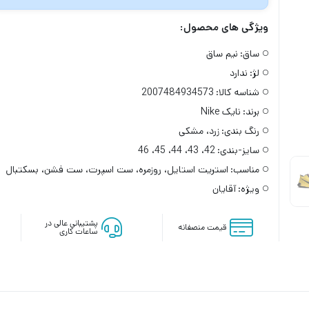
ویژگی های محصول:
ساق:
نیم ساق
لژ:
ندارد
شناسه کالا:
2007484934573
برند:
نایک Nike
رنگ بندی:
زرد، مشکی
سایز-بندی:
42، 43، 44، 45، 46
مناسب:
استریت استایل، روزمره، ست اسپرت، ست فشن، بسکتبال
ویژه:
آقایان
پشتیبانی عالی در
قیمت منصفانه
ساعات کاری