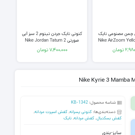
 چمن مصنوعی نایک
کتونی نایک جردن تیتوم 2 سبز آبی
نای
صورتی Nike Jordan Tatum 2
Vortex
2,980
تومان
7,400,000
تومان
شناسه محصول:
KB-1342
دسته‌بندی‌ها:
کتونی پسرانه
,
کفش اسپرت مردانه
,
کفش بسکتبال
,
کفش مردانه
,
نایک
سایز-بندی