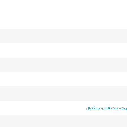
رت
،
ست فشن
،
بسکتبال