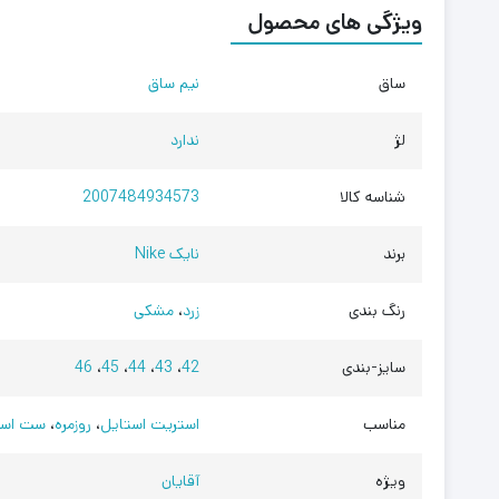
ویژگی های محصول
ساق
نیم ساق
لژ
ندارد
شناسه کالا
2007484934573
برند
نایک Nike
رنگ بندی
زرد
،
مشکی
سایز-بندی
42
،
43
،
44
،
45
،
46
مناسب
استریت استایل
،
روزمره
،
ست اسپ
ویژه
آقایان