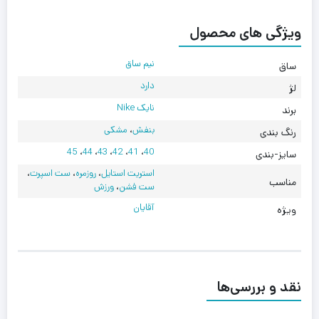
ویژگی های محصول
نیم ساق
ساق
دارد
لژ
نایک Nike
برند
بنفش
،
مشکی
رنگ بندی
45
،
44
،
43
،
42
،
41
،
40
سایز-بندی
استریت استایل
،
روزمره
،
ست اسپرت
،
مناسب
ست فشن
،
ورزش
آقایان
ویژه
نقد و بررسی‌ها