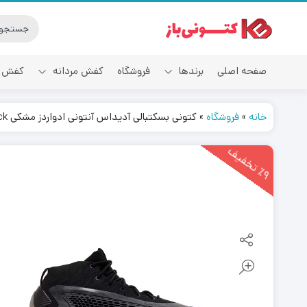
صفحه اصلی
برندها
فروشگاه
کفش مردانه
کفش ز
خانه
»
فروشگاه
»
کتونی بسکتبالی آدیداس آنتونی ادواردز مشکی Adidas AE 1 Black
آدیداس
9
ت
خ
ف
ی
٪
ف