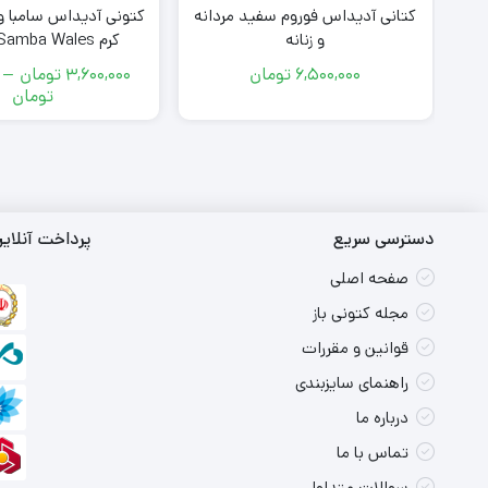
فش مشکی
کتانی آدیداس فوروم سفید مردانه
کتونى آدیداس سامبا ولز
A
و زنانه
کرم amba Wales
Nylon Fox Brown
6,500,000
تومان
3,600,000
تومان
–
مح
تومان
قی
00
تو
تا
00
تو
دسترسی سریع
پرداخت آنلای
صفحه اصلی
مجله کتونی باز
قوانین و مقررات
راهنمای سایزبندی
درباره ما
تماس با ما
سوالات متداول