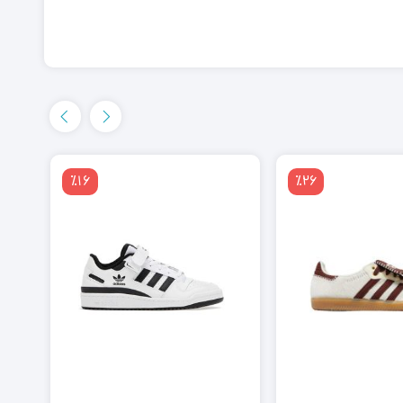
٪16
٪26