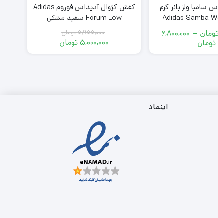
 سامبا ولز بانر کرم
کفش 
کفش کژوال آدیداس فوروم Adidas
 Adidas Samba Wales
Forum Low سفید مشکی
Bonner Pony Cr
ومان
–
6,800,000
5,955,000
تومان
قیمت
محدوده
5,000,000
تومان
تومان
اصلی
قیمت
قیمت:
فعلی
5,955,000
5,000,000
تومان
5,000,000
تومان
بود.
تومان
تا
است.
6,800,000
تومان
اینماد