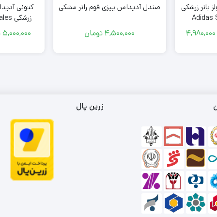
 بانر زرشکی
صندل آدیداس ییزی فوم رانر مشکی
کتونى آدیداس
Adidas S
زرشکی
eam White
Bonner 
4,980,000
4,500,000
تومان
5,000,000
ت
دوده
مت:
3,600,0
مان
4,980,0
مان
ن
زرین پال