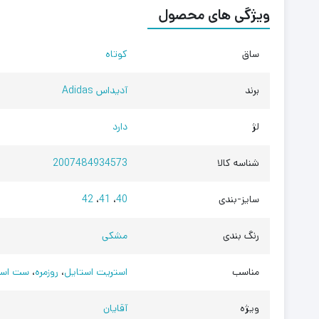
ویژگی های محصول
ساق
کوتاه
برند
آدیداس Adidas
لژ
دارد
شناسه کالا
2007484934573
سایز-بندی
40
،
41
،
42
رنگ بندی
مشکی
مناسب
استریت استایل
،
روزمره
،
ست اسپ
ویژه
آقایان