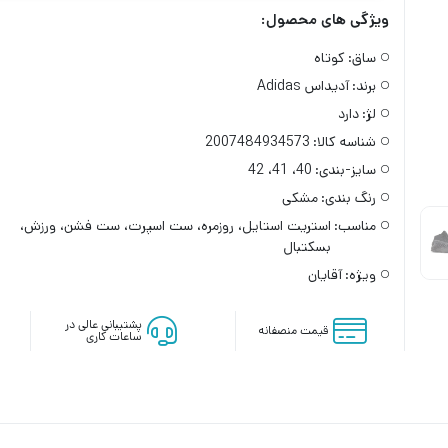
ویژگی های محصول:
ساق:
کوتاه
برند:
آدیداس Adidas
لژ:
دارد
شناسه کالا:
2007484934573
سایز-بندی:
40، 41، 42
رنگ بندی:
مشکی
مناسب:
استریت استایل، روزمره، ست اسپرت، ست فشن، ورزش،
بسکتبال
ویژه:
آقایان
پشتیبانی عالی در
قیمت منصفانه
ساعات کاری