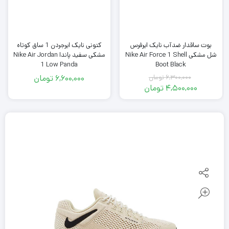
بوت ساقدار ضدآب نایک ایرفرس
کتونی نایک ایرجردن 1 ساق کوتاه
شل مشکی Nike Air Force 1 Shell
مشکی سفید پاندا Nike Air Jordan
1 Low Panda
Boot Black
6,300,000
تومان
6,600,000
تومان
قیمت
4,500,000
تومان
اصلی
قیمت
فعلی
6,300,000
تومان
4,500,000
بود.
تومان
است.