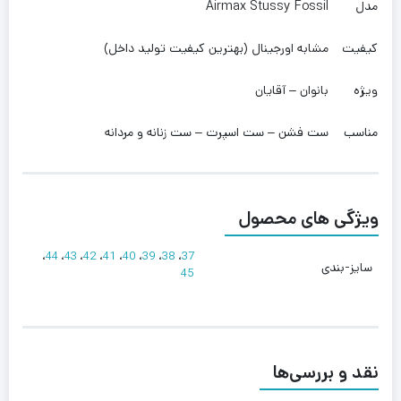
مدل
Airmax Stussy Fossil
کیفیت
مشابه اورجینال (بهترین کیفیت تولید داخل)
ویژه
بانوان – آقایان
مناسب
ست فشن – ست اسپرت – ست زنانه و مردانه
ویژگی های محصول
،
44
،
43
،
42
،
41
،
40
،
39
،
38
،
37
سایز-بندی
45
نقد و بررسی‌ها