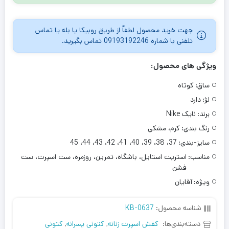
جهت خرید محصول لطفاٌ از طریق روبیکا یا بله یا تماس
تلفنی با شماره 09193192246 تماس بگیرید.
ویژگی های محصول:
ساق:
کوتاه
لژ:
دارد
برند:
نایک Nike
رنگ بندی:
کرم، مشکی
سایز-بندی:
37، 38، 39، 40، 41، 42، 43، 44، 45
مناسب:
استریت استایل، باشگاه، تمرین، روزمره، ست اسپرت، ست
فشن
ویژه:
آقایان
شناسه محصول:
KB-0637
دسته‌بندی‌ها:
کفش اسپرت زنانه
,
کتونی پسرانه
,
کتونی