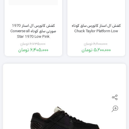
کفش آل استار کانورس ساق کوتاه
کفش کانورس آل استار 1970
Chuck Taylor Platform Low
صورتی ساق کوتاه Converse all
Star 1970 Low Pink
6,800,000
تومان
6,735,000
تومان
قیمت
قیمت
5,200,000
تومان
6,405,000
تومان
اصلی
قیمت
اصلی
قیمت
فعلی
6,800,000
فعلی
6,735,000
تومان
5,200,000
تومان
6,405,000
بود.
تومان
بود.
تومان
است.
است.