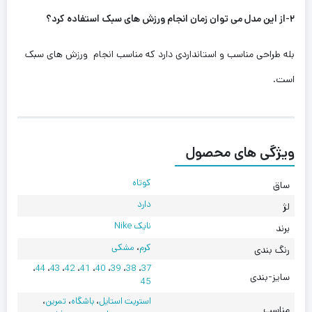
۲-از این مدل می توان زمان انجام ورزش های سبک استفاده کرد؟
بله طراحی مناسب و استانداردی دارد که مناسب انجام ورزش های سبک
است.
ویژگی های محصول
کوتاه
ساق
دارد
لژ
نایک Nike
برند
کرم
،
مشکی
رنگ بندی
،
44
،
43
،
42
،
41
،
40
،
39
،
38
،
37
سایز-بندی
45
استریت استایل
،
باشگاه
،
تمرین
،
مناسب