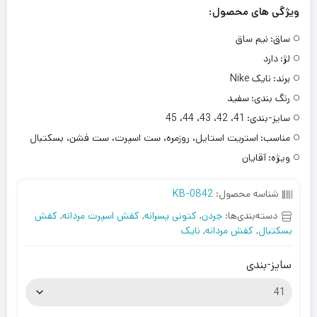
ویژگی های محصول:
ساق:
نیم ساق
لژ:
دارد
برند:
نایک Nike
رنگ بندی:
سفید
سایز-بندی:
41، 42، 43، 44، 45
مناسب:
استریت استایل، روزمره، ست اسپرت، ست فشن، بسکتبال
ویژه:
آقایان
شناسه محصول:
KB-0842
دسته‌بندی‌ها:
جردن
,
کتونی پسرانه
,
کفش اسپرت مردانه
,
کفش
بسکتبال
,
کفش مردانه
,
نایک
سایز-بندی