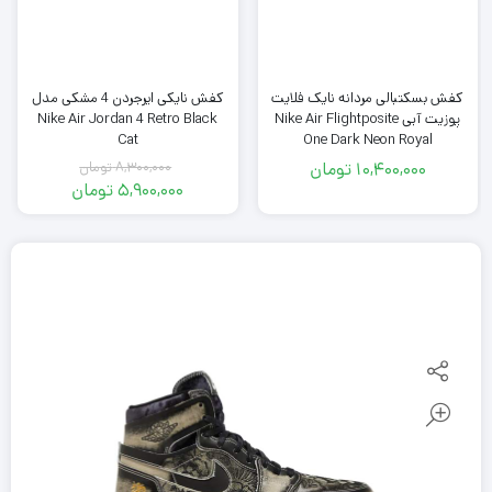
کفش بسکتبالی مردانه نایک فلایت
کفش نایکی ایرجردن 4 مشکی مدل
پوزیت آبی Nike Air Flightposite
Nike Air Jordan 4 Retro Black
Cat
One Dark Neon Royal
10,400,000
تومان
8,300,000
تومان
قیمت
5,900,000
تومان
اصلی
قیمت
فعلی
8,300,000
تومان
5,900,000
بود.
تومان
است.