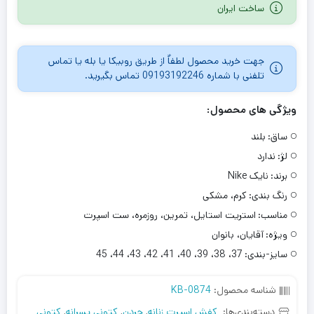
ساخت ایران
جهت خرید محصول لطفاٌ از طریق روبیکا یا بله یا تماس
تلفنی با شماره 09193192246 تماس بگیرید.
ویژگی های محصول:
ساق:
بلند
لژ:
ندارد
برند:
نایک Nike
رنگ بندی:
کرم، مشکی
مناسب:
استریت استایل، تمرین، روزمره، ست اسپرت
ویژه:
آقایان، بانوان
سایز-بندی:
37، 38، 39، 40، 41، 42، 43، 44، 45
شناسه محصول:
KB-0874
دسته‌بندی‌ها:
کفش اسپرت زنانه
,
جردن
,
کتونی پسرانه
,
کتونی