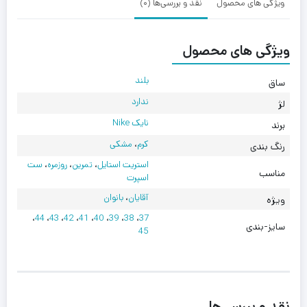
ویژگی های محصول
نقد و بررسی‌ها (0)
ویژگی های محصول
بلند
ساق
ندارد
لژ
نایک Nike
برند
کرم
،
مشکی
رنگ بندی
استریت استایل
،
تمرین
،
روزمره
،
ست
مناسب
اسپرت
آقایان
،
بانوان
ویژه
،
44
،
43
،
42
،
41
،
40
،
39
،
38
،
37
سایز-بندی
45
نقد و بررسی‌ها