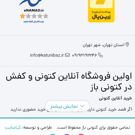
استان تهران، شهر تهران
info@katunibaz.ir
09193192246
اولین فروشگاه آنلاین کتونی و کفش
در کتونی باز
خرید آنلاین کتونی
نمایش بیشتر
اگر قصد خرید کتونی دارید، ولی فرصت کافی برای خرید حضوری ندارید
سایت های آنلاین به کمک شما آمده اند و می توانید با مراجعه به سایت
های مختلفی که در این حوزه به فعالیت می پردازند بهترین و بزرگترین
تمامی حقوق برای کتونی باز محفوظ است. طراحی و توسعه:
کیاسایت
آنها را انتخاب کنید و در هر محل و هر زمانی بدون محدودیت مدل های