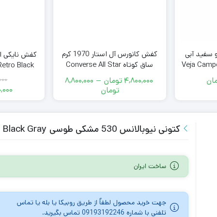
 سفید آبی
کفش کانورس آل استار 1970 کرم
Veja Campo C
ساق کوتاه Converse All Star
Retro Black
White O
ان
4,800,000
تومان
–
8,800,000
000
محدوده
,000
تومان
قیمت:
4,800,000
تومان
کتونی نیوبالانس 530 مشکی طوسی New Balance 530 Black Gray
تا
8,800,000
تومان
ساخت ایران
جهت خرید محصول لطفاٌ از طریق روبیکا یا بله یا تماس
تلفنی با شماره 09193192246 تماس بگیرید.