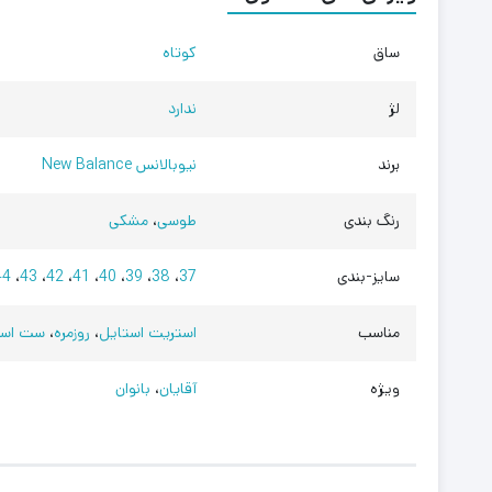
ساق
کوتاه
لژ
ندارد
برند
نیوبالانس New Balance
رنگ بندی
طوسی
،
مشکی
سایز-بندی
37
،
38
،
39
،
40
،
41
،
42
،
43
،
44
مناسب
استریت استایل
،
روزمره
،
ست اسپ
ویژه
آقایان
،
بانوان