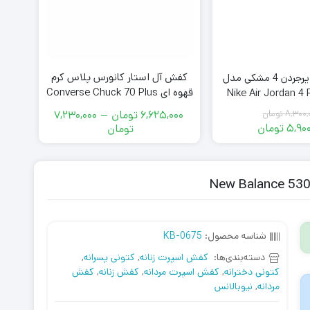
کفش آل استار کانورس پلاس کرم
کفش نایکی ایرجردن 4 مشکی مدل
قهوه ای Converse Chuck 70 Plus
Nike Air Jordan 4 
Beige Brown
Cat
6,625,000
تومان
–
7,230,000
8,300,
تومان
قیمت
محدوده
5,900
تومان
تومان
اصلی
قیمت
قیمت:
فعلی
8,300,000
6,625,000
تومان
5,900,000
تومان
بود.
تومان
تا
است.
7,230,000
تومان
شناسه محصول:
KB-0675
دسته‌بندی‌ها:
کفش اسپرت زنانه
,
کتونی پسرانه
,
کتونی دخترانه
,
کفش اسپرت مردانه
,
کفش زنانه
,
کفش
مردانه
,
نیوبالانس