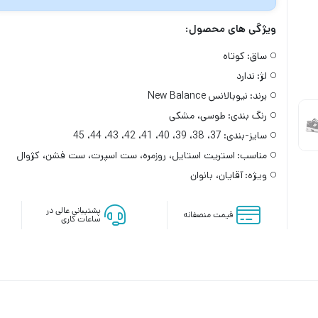
ویژگی های محصول:
ساق:
کوتاه
لژ:
ندارد
برند:
نیوبالانس New Balance
رنگ بندی:
طوسی، مشکی
سایز-بندی:
37، 38، 39، 40، 41، 42، 43، 44، 45
مناسب:
استریت استایل، روزمره، ست اسپرت، ست فشن، کژوال
ویژه:
آقایان، بانوان
پشتیبانی عالی در
قیمت منصفانه
ساعات کاری