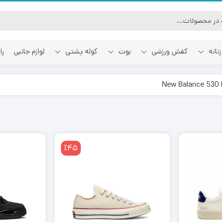
نانه
کفش ورزشی
بوت
کوله پشتی
لوازم جانبی
را
آفوایت
اسمایل رپابلیک
٪45