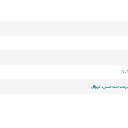
45
،
رت
،
ست فشن
،
کژوال