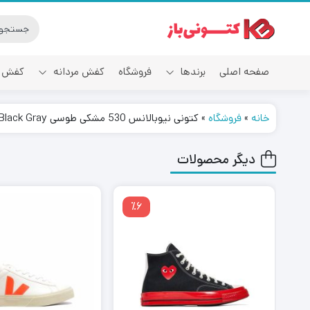
صفحه اصلی
برندها
فروشگاه
کفش مردانه
کفش ز
خانه
»
فروشگاه
»
کتونی نیوبالانس 530 مشکی طوسی New Balance 530 Black Gray
آدیداس
دیگر محصولات
٪6