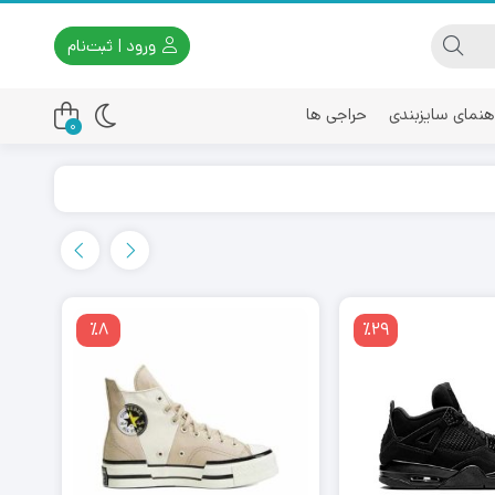
ورود | ثبت‌نام
هنمای سایزبندی
حراجی ها
0
اسیکس
امیری
٪8
٪29