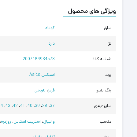
ویژگی های محصول
ساق
کوتاه
لژ
دارد
شناسه کالا
2007484934573
برند
اسیکس Asics
رنگ بندی
قرمز
،
نارنجی
سایز-بندی
37
،
38
،
39
،
40
،
41
،
42
،
43
،
44
مناسب
والیبال
،
استریت استایل
،
روزمره
،