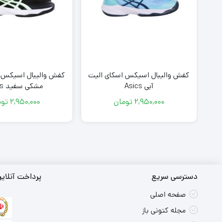
س
کفش والیبال اسیکس اسکای الیت
کفش والیبال اسیکس ا
ی Asics
آبی Asics
مشکی سفید Asics
Met
7
2,950,000
تومان
2,950,000
توم
دسترسی سریع
پرداخت آنلای
صفحه اصلی
مجله کتونی باز