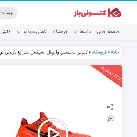
صفحه اصلی
برندها
فروشگاه
کفش مردانه
کفش ز
خانه
»
فروشگاه
»
کتونی تخصصی والیبال اسیکس متارایز نارنجی توکیو  Metarise Tokyo
آدیداس
2
7
ت
خ
ف
ی
٪
ف