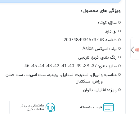
ویژگی های محصول:
ساق:
کوتاه
لژ:
دارد
شناسه کالا:
2007484934573
برند:
اسیکس Asics
رنگ بندی:
قرمز، نارنجی
سایز-بندی:
37، 38، 39، 40، 41، 42، 43، 44، 45، 46
مناسب:
والیبال، استریت استایل، روزمره، ست اسپرت، ست فشن،
ورزش، بسکتبال
ویژه:
آقایان، بانوان
پشتیبانی عالی در
قیمت منصفانه
ساعات کاری