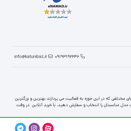
info@katunibaz.ir
09193192246
 مختلفی که در این حوزه به فعالیت می پردازند بهترین و بزرگترین
ت مدل مناسبتان را انتخاب و سفارش دهید. با خرید آنلاین در وقت
 معروف ترین برند ها در بالاترین کیفیت هستند. اگر تصمیم به