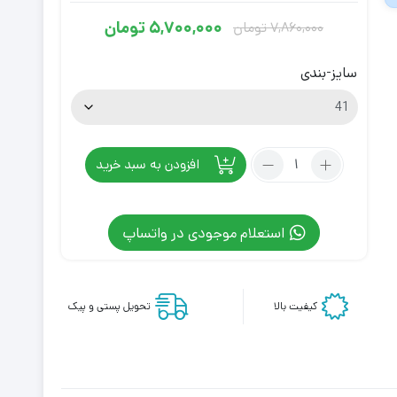
5,700,000
تومان
7,860,000
تومان
قیمت
قیمت
فعلی
اصلی
سایز-بندی
5,700,000
7,860,000
تومان
تومان
بود.
است.
تعداد:
افزودن به سبد خرید
کتونی
تخصصی
والیبال
استعلام موجودی در واتساپ
اسیکس
متارایز
نارنجی
توکیو
کیفیت بالا
تحویل پستی و پیک
Asics
Metarise
Tokyo