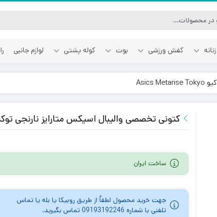
نانه
کفش ورزشی
بوت
کوله پشتی
لوازم جانبی
را
Asics
آفوایت
اسمایل رپابلیک
کتونی تخصصی والیبال اسیکس متارایز نارنجی توکیو cs Metarise Tokyo
ساخت ایران
جهت خرید محصول لطفاٌ از طریق روبیکا یا بله یا تماس
تلفنی با شماره 09193192246 تماس بگیرید.