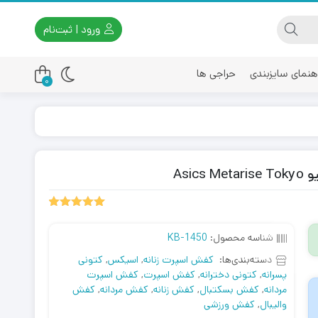
ورود | ثبت‌نام
هنمای سایزبندی
حراجی ها
0
اسیکس
امیری
Asi
1
امتیازدهی
5.00
از 5
شناسه محصول:
KB-1450
در
امتیازدهی
دسته‌بندی‌ها:
کفش اسپرت زنانه
,
اسیکس
,
کتونی
مشتری
پسرانه
,
کتونی دخترانه
,
کفش اسپرت
,
کفش اسپرت
مردانه
,
کفش بسکتبال
,
کفش زنانه
,
کفش مردانه
,
کفش
والیبال
,
کفش ورزشی