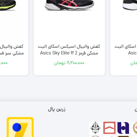
سکای الیت
کفش والیبال اسیکس اسکای الیت
کفش والیبال
مشکی قرمز Asics Sky Elite ff 2
Green
Black Red
ان
8,200,000
تومان
,000
ن
زرین پال