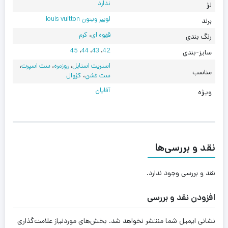
ندارد
لژ
لوییز ویتون louis vuitton
برند
قهوه ای
،
کرم
رنگ بندی
45
،
44
،
43
،
42
سایز-بندی
استریت استایل
،
روزمره
،
ست اسپرت
،
مناسب
ست فشن
،
کژوال
آقایان
ویژه
نقد و بررسی‌ها
نقد و بررسی وجود ندارد.
افزودن نقد و بررسی
نشانی ایمیل شما منتشر نخواهد شد.
بخش‌های موردنیاز علامت‌گذاری