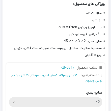
ویژگی های محصول:
ساق:
کوتاه
لژ:
ندارد
برند:
لوییز ویتون louis vuitton
رنگ بندی:
قهوه ای، کرم
سایز-بندی:
42، 43، 44، 45
مناسب:
استریت استایل، روزمره، ست اسپرت، ست فشن، کژوال
ویژه:
آقایان
شناسه محصول:
KB-0917
دسته‌بندی‌ها:
کتونی پسرانه
,
کفش اسپرت مردانه
,
کفش مردانه
,
لویی ویتون
سایز-بندی