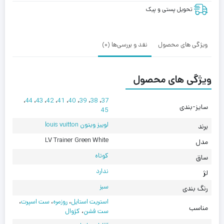
Green
تحویل پستی و پیک
White
ویژگی های محصول
نقد و بررسی‌ها (0)
ویژگی های محصول
،
44
،
43
،
42
،
41
،
40
،
39
،
38
،
37
سایز-بندی
45
لوییز ویتون louis vuitton
برند
LV Trainer Green White
مدل
کوتاه
ساق
ندارد
لژ
سبز
رنگ بندی
استریت استایل
،
روزمره
،
ست اسپرت
،
مناسب
ست فشن
،
کژوال