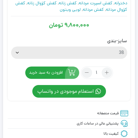
دخترانه
,
کفش اسپرت مردانه
,
کفش زنانه
,
کفش کژوال زنانه
,
کفش
کژوال مردانه
,
کفش مردانه
,
لویی ویتون
9,800,000
تومان
سایز-بندی
تعداد:
افزودن به سبد خرید
کتونی
لویی
استعلام موجودی در واتساپ
ویتون
سبز
سفید
قیمت منصفانه
Louis
Vuitton
پشتیبانی عالی در ساعات کاری
LV
کیفیت بالا
Trainer