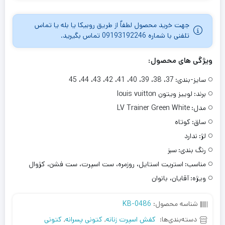
جهت خرید محصول لطفاٌ از طریق روبیکا یا بله یا تماس
تلفنی با شماره 09193192246 تماس بگیرید.
ویژگی های محصول:
سایز-بندی:
37، 38، 39، 40، 41، 42، 43، 44، 45
برند:
لوییز ویتون louis vuitton
مدل:
LV Trainer Green White
ساق:
کوتاه
لژ:
ندارد
رنگ بندی:
سبز
مناسب:
استریت استایل، روزمره، ست اسپرت، ست فشن، کژوال
ویژه:
آقایان، بانوان
شناسه محصول:
KB-0486
دسته‌بندی‌ها:
کفش اسپرت زنانه
,
کتونی پسرانه
,
کتونی