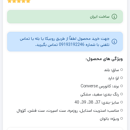
1
امتیازدهی
5.00
از 5
ساخت ایران
در
امتیازدهی
مشتری
جهت خرید محصول لطفاٌ از طریق روبیکا یا بله یا تماس
تلفنی با شماره 09193192246 تماس بگیرید.
ویژگی های محصول:
ساق:
بلند
لژ:
دارد
برند:
کانورس Converse
رنگ بندی:
سفید، مشکی
سایز-بندی:
37، 38، 39، 40
مناسب:
استریت استایل، روزمره، ست اسپرت، ست فشن، کژوال
ویژه:
بانوان