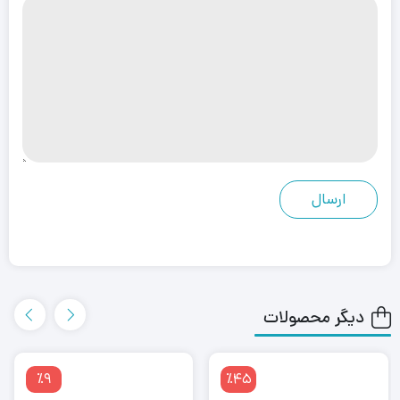
دیگر محصولات
٪9
٪45