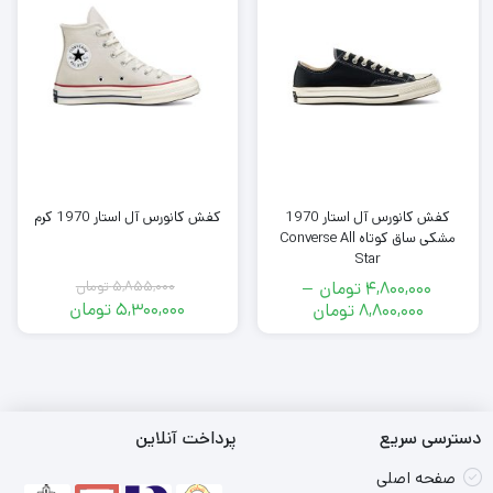
کفش کانورس آل استار 1970
کفش کانورس آل استار 1970 کرم
مشکی ساق کوتاه Converse All
Star
4,800,000
تومان
–
5,855,000
تومان
قیمت
محدوده
5,300,000
تومان
8,800,000
تومان
اصلی
قیمت
قیمت:
فعلی
5,855,000
4,800,000
تومان
5,300,000
تومان
بود.
تومان
تا
است.
8,800,000
دسترسی سریع
پرداخت آنلاین
تومان
صفحه اصلی