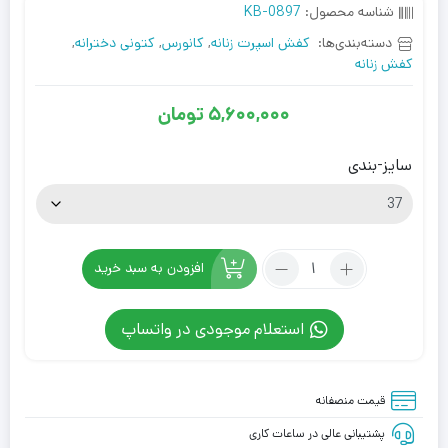
شناسه محصول:
KB-0897
دسته‌بندی‌ها:
کفش اسپرت زنانه
,
کانورس
,
کتونی دخترانه
,
کفش زنانه
5,600,000
تومان
سایز-بندی
تعداد:
افزودن به سبد خرید
کفش
کانورس
استعلام موجودی در واتساپ
آل
استار
ریک
قیمت منصفانه
اونس
اردکی
پشتیبانی عالی در ساعات کاری